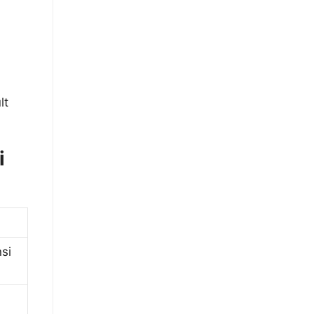
lt
i
si