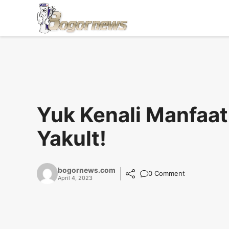
Skip
to
content
Yuk Kenali Manfaa
Yakult!
bogornews.com
0 Comment
April 4, 2023