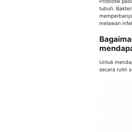
Probiotik pa
tubuh. Bakte
memperbanyak
melawan infek
Bagaima
mendapa
Untuk mendap
secara rutin s