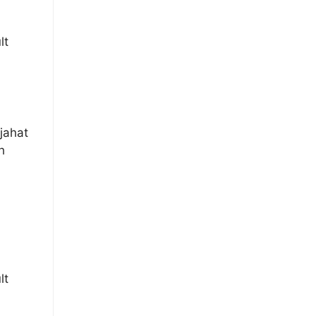
lt
jahat
h
lt