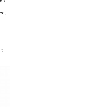
lan
pat
lt