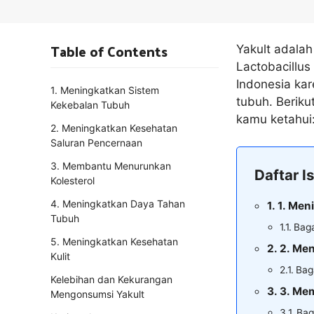
Table of Contents
Yakult adalah
Lactobacillus
Indonesia ka
1. Meningkatkan Sistem
tubuh. Beriku
Kekebalan Tubuh
kamu ketahui
2. Meningkatkan Kesehatan
Saluran Pencernaan
3. Membantu Menurunkan
Daftar Is
Kolesterol
4. Meningkatkan Daya Tahan
1. Men
Tubuh
Baga
5. Meningkatkan Kesehatan
2. Me
Kulit
Bag
Kelebihan dan Kekurangan
3. Me
Mengonsumsi Yakult
Bag