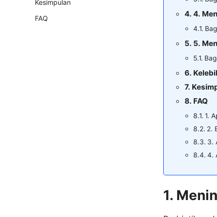
Kesimpulan
4. Me
FAQ
Bag
5. Men
Bag
Keleb
Kesim
FAQ
1. 
2. 
3.
4.
1. Meni