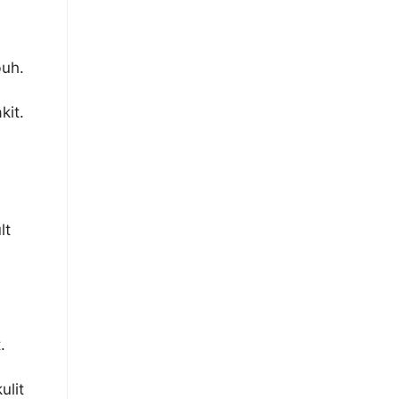
buh.
kit.
lt
.
ulit