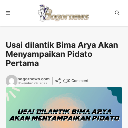
Skip
to
Menu
content
Usai dilantik Bima Arya Akan
Menyampaikan Pidato
Pertama
bogornews.com
0 Comment
November 24, 2022