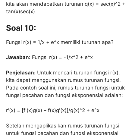
kita akan mendapatkan turunan q(x) = sec(x)^2 +
tan(x)sec(x).
Soal 10:
Fungsi r(x) = 1/x + e^x memiliki turunan apa?
Jawaban:
Fungsi r(x) = -1/x^2 + e^x
Penjelasan:
Untuk mencari turunan fungsi r(x),
kita dapat menggunakan rumus turunan fungsi.
Pada contoh soal ini, rumus turunan fungsi untuk
fungsi pecahan dan fungsi eksponensial adalah:
r'(x) = [f'(x)g(x) – f(x)g'(x)]/g(x)^2 + e^x
Setelah mengaplikasikan rumus turunan fungsi
untuk fungsi pecahan dan fungsi eksponensial