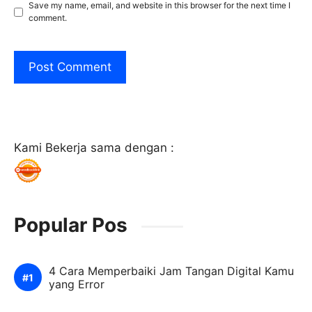
Save my name, email, and website in this browser for the next time I
comment.
Kami Bekerja sama dengan :
Popular Pos
4 Cara Memperbaiki Jam Tangan Digital Kamu
yang Error