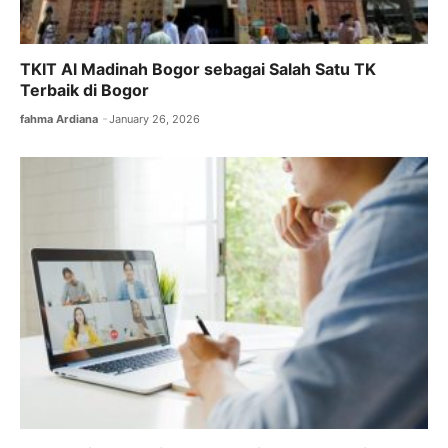
TKIT Al Madinah Bogor sebagai Salah Satu TK
Terbaik di Bogor
fahma Ardiana
January 26, 2026