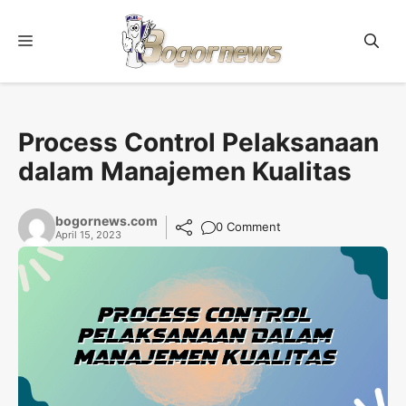
Skip
to
Menu
content
Process Control Pelaksanaan
dalam Manajemen Kualitas
bogornews.com
0 Comment
April 15, 2023