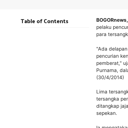
Table of Contents
BOGORnews
pelaku pencu
para tersangk
"Ada delapan 
pencurian ke
pemberat," uj
Purnama, dal
(30/4/2014)
Lima tersang
tersangka pe
ditangkap jaj
sepekan.
Ia mengataka