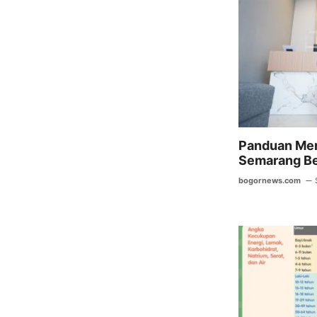
b
o
o
k
Panduan Mem
Semarang Be
bogornews.com