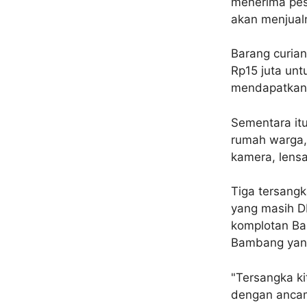
menerima pes
akan menjualn
Barang curian
Rp15 juta unt
mendapatkan 
Sementara it
rumah warga, 
kamera, lens
Tiga tersang
yang masih D
komplotan Ba
Bambang yang
"Tersangka k
dengan ancam