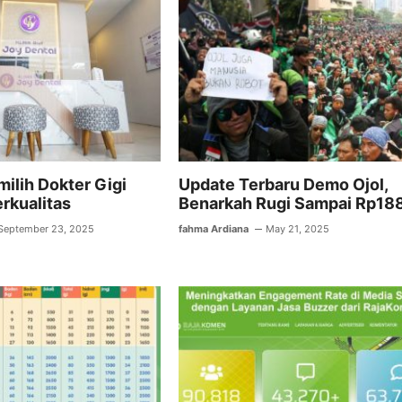
A
a
p
m
p
ilih Dokter Gigi
Update Terbaru Demo Ojol,
rkualitas
Benarkah Rugi Sampai Rp188
September 23, 2025
fahma Ardiana
May 21, 2025