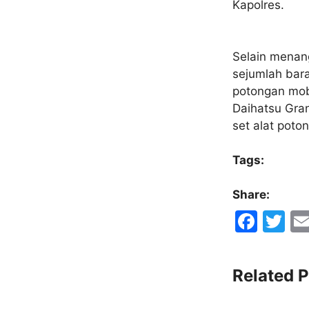
Kapolres.
Selain menang
sejumlah bara
potongan mobi
Daihatsu Gra
set alat poto
Tags:
Share:
F
T
a
w
c
itt
Related P
e
er