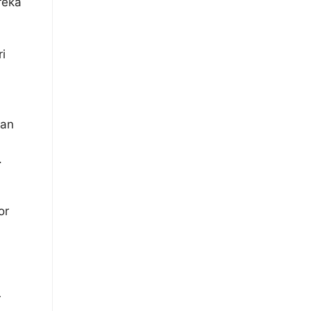
reka
i
ran
.
or
r