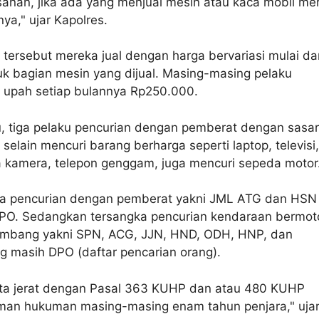
anan, jika ada yang menjual mesin atau kaca mobil me
ya," ujar Kapolres.
 tersebut mereka jual dengan harga bervariasi mulai dar
uk bagian mesin yang dijual. Masing-masing pelaku
upah setiap bulannya Rp250.000.
u, tiga pelaku pencurian dengan pemberat dengan sasa
selain mencuri barang berharga seperti laptop, televisi,
a kamera, telepon genggam, juga mencuri sepeda motor
ka pencurian dengan pemberat yakni JML ATG dan HSN
PO. Sedangkan tersangka pencurian kendaraan bermot
mbang yakni SPN, ACG, JJN, HND, ODH, HNP, dan
 masih DPO (daftar pencarian orang).
ita jerat dengan Pasal 363 KUHP dan atau 480 KUHP
an hukuman masing-masing enam tahun penjara," uja