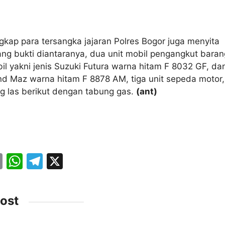
kap para tersangka jajaran Polres Bogor juga menyita
ng bukti diantaranya, dua unit mobil pengangkut baran
l yakni jenis Suzuki Futura warna hitam F 8032 GF, da
nd Maz warna hitam F 8878 AM, tiga unit sepeda motor,
ng las berikut dengan tabung gas.
(ant)
E
W
T
X
m
h
el
ai
at
e
ost
l
s
gr