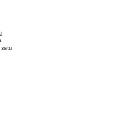
g
n
 satu