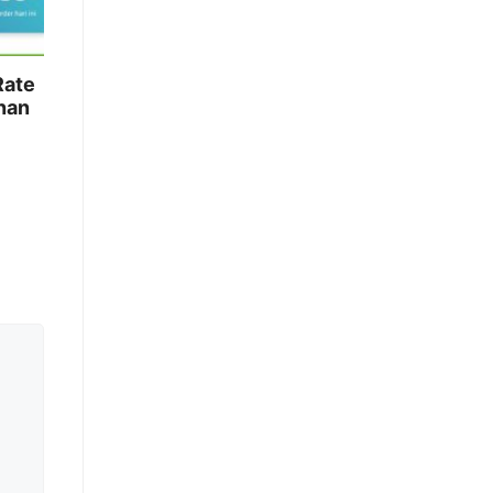
Rate
nan