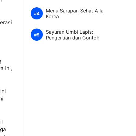
Menu Sarapan Sehat A la
Korea
erasi
Sayuran Umbi Lapis:
Pengertian dan Contoh
g
 ini,
ini
hi
il
uga