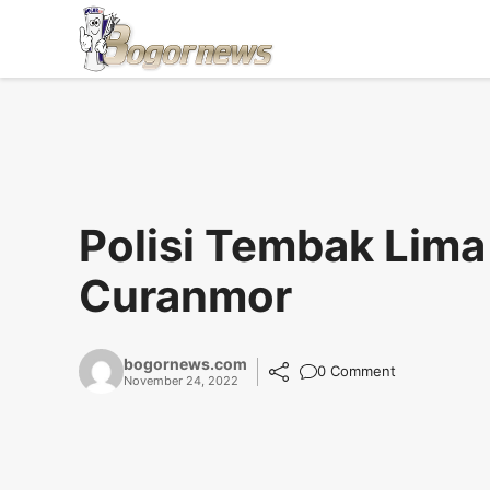
Skip
to
content
Polisi Tembak Lima
Curanmor
bogornews.com
0 Comment
November 24, 2022