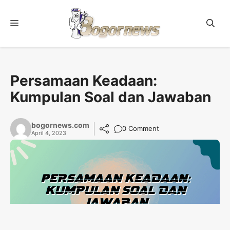
Skip
to
Menu
content
Persamaan Keadaan:
Kumpulan Soal dan Jawaban
bogornews.com
0 Comment
April 4, 2023