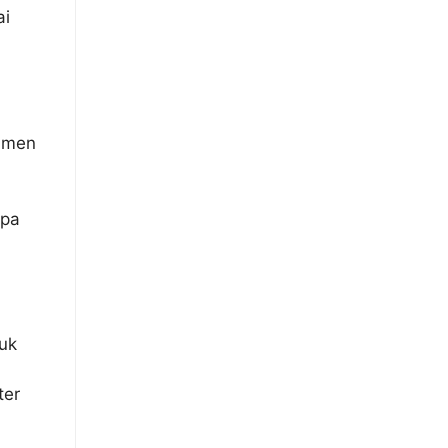
ai
kumen
apa
tuk
ter