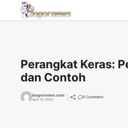
Skip
to
content
Perangkat Keras: P
dan Contoh
bogornews.com
0 Comment
April 15, 2023