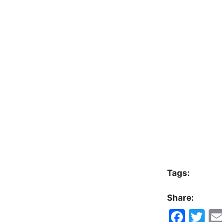
Tags:
Share:
F
T