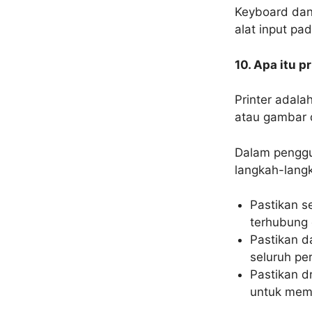
Keyboard dan
alat input pa
10. Apa itu p
Printer adal
atau gambar 
Dalam penggu
langkah-langk
Pastikan s
terhubung
Pastikan d
seluruh pe
Pastikan d
untuk mema