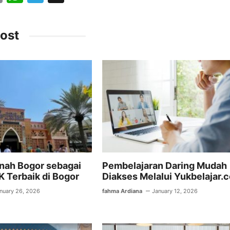
m
h
el
ai
at
e
ost
l
s
gr
A
a
p
m
p
inah Bogor sebagai
Pembelajaran Daring Mudah
K Terbaik di Bogor
Diakses Melalui Yukbelajar.
nuary 26, 2026
fahma Ardiana
January 12, 2026