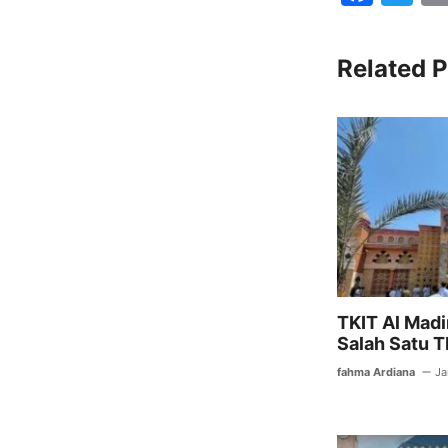
a
w
c
itt
Related P
e
er
b
o
o
k
TKIT Al Mad
Salah Satu T
fahma Ardiana
Ja