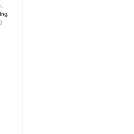
m
ing.
g