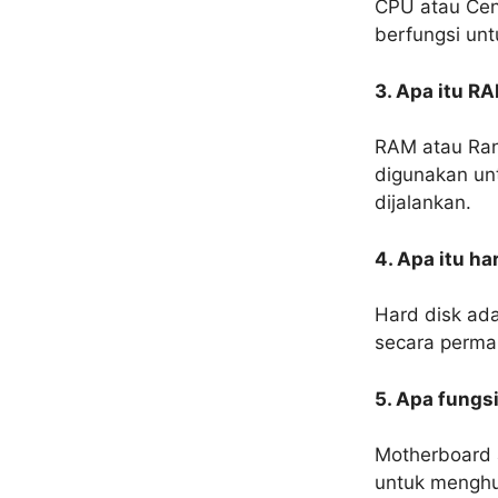
CPU atau Cent
berfungsi un
3. Apa itu R
RAM atau Ran
digunakan un
dijalankan.
4. Apa itu ha
Hard disk ad
secara perma
5. Apa fungs
Motherboard 
untuk menghu