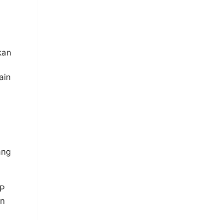
kan
ain
ang
AP
an