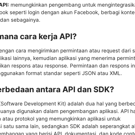
API:
memungkinkan pengembang untuk mengintegrasik
book seperti login dengan akun Facebook, berbagi konte
 dan sebagainya.
mana cara kerja API?
engan cara mengirimkan permintaan atau request dari 
plikasi lainnya, kemudian aplikasi yang menerima permin
kan respons atau response. Permintaan dan respons in
ggunakan format standar seperti JSON atau XML.
erbedaan antara API dan SDK?
(Software Development Kit) adalah dua hal yang berbe
uanya digunakan dalam pengembangan aplikasi. API h
 atau protokol yang memungkinkan aplikasi untuk
i satu sama lain, sedangkan SDK adalah seperangkat a
gembangan yang berisi API, dokumentasi, dan kode cont