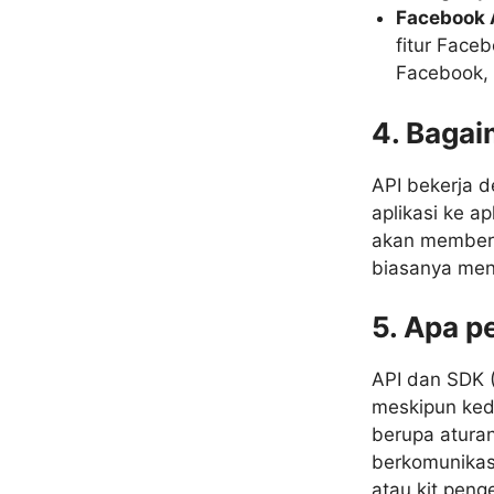
Facebook 
fitur Face
Facebook,
4. Bagai
API bekerja d
aplikasi ke a
akan memberi
biasanya men
5. Apa p
API dan SDK 
meskipun ked
berupa aturan
berkomunikas
atau kit pen