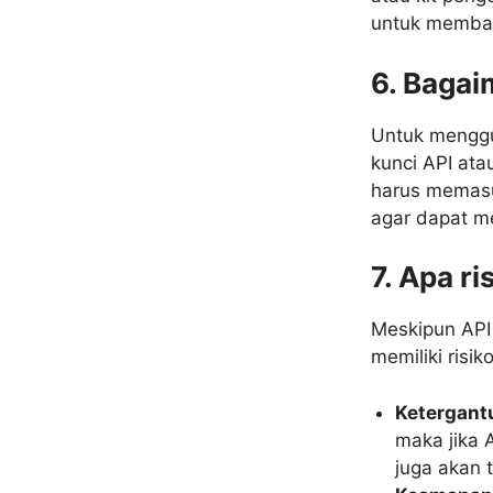
untuk memban
6. Baga
Untuk mengg
kunci API at
harus memasu
agar dapat me
7. Apa r
Meskipun API
memiliki risik
Ketergant
maka jika 
juga akan 