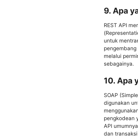
9. Apa 
REST API meru
(Representati
untuk mentra
pengembang u
melalui perm
sebagainya.
10. Apa
SOAP (Simple 
digunakan unt
menggunakan 
pengkodean y
API umumnya 
dan transaksi