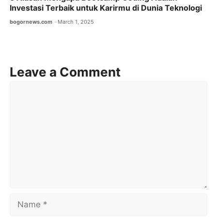
Investasi Terbaik untuk Karirmu di Dunia Teknologi
bogornews.com
March 1, 2025
Leave a Comment
Comment
Name