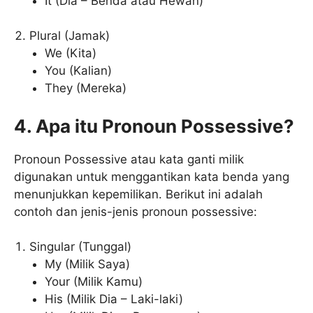
It (Dia – Benda atau Hewan)
Plural (Jamak)
We (Kita)
You (Kalian)
They (Mereka)
4. Apa itu Pronoun Possessive?
Pronoun Possessive atau kata ganti milik
digunakan untuk menggantikan kata benda yang
menunjukkan kepemilikan. Berikut ini adalah
contoh dan jenis-jenis pronoun possessive:
Singular (Tunggal)
My (Milik Saya)
Your (Milik Kamu)
His (Milik Dia – Laki-laki)