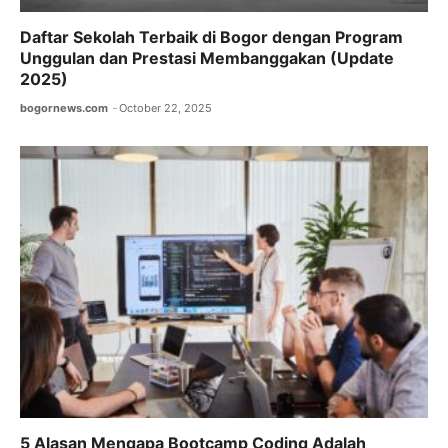
Daftar Sekolah Terbaik di Bogor dengan Program
Unggulan dan Prestasi Membanggakan (Update
2025)
bogornews.com
October 22, 2025
5 Alasan Mengapa Bootcamp Coding Adalah