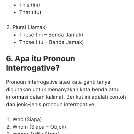
This (Ini)
That (Itu)
Plural (Jamak)
These (Ini – Benda Jamak)
Those (Itu – Benda Jamak)
6. Apa itu Pronoun
Interrogative?
Pronoun Interrogative atau kata ganti tanya
digunakan untuk menanyakan kata benda atau
informasi dalam kalimat. Berikut ini adalah contoh
dan jenis-jenis pronoun interrogative:
Who (Siapa)
Whom (Siapa – Objek)