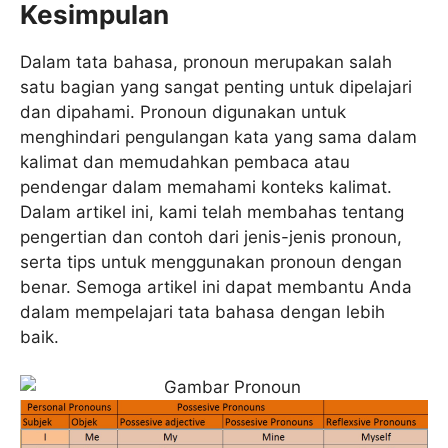
Kesimpulan
Dalam tata bahasa, pronoun merupakan salah
satu bagian yang sangat penting untuk dipelajari
dan dipahami. Pronoun digunakan untuk
menghindari pengulangan kata yang sama dalam
kalimat dan memudahkan pembaca atau
pendengar dalam memahami konteks kalimat.
Dalam artikel ini, kami telah membahas tentang
pengertian dan contoh dari jenis-jenis pronoun,
serta tips untuk menggunakan pronoun dengan
benar. Semoga artikel ini dapat membantu Anda
dalam mempelajari tata bahasa dengan lebih
baik.