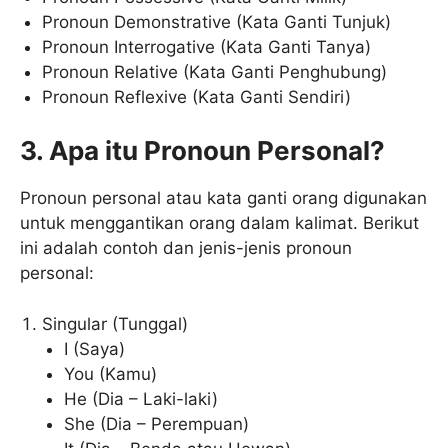
Pronoun Demonstrative (Kata Ganti Tunjuk)
Pronoun Interrogative (Kata Ganti Tanya)
Pronoun Relative (Kata Ganti Penghubung)
Pronoun Reflexive (Kata Ganti Sendiri)
3. Apa itu Pronoun Personal?
Pronoun personal atau kata ganti orang digunakan
untuk menggantikan orang dalam kalimat. Berikut
ini adalah contoh dan jenis-jenis pronoun
personal:
Singular (Tunggal)
I (Saya)
You (Kamu)
He (Dia – Laki-laki)
She (Dia – Perempuan)