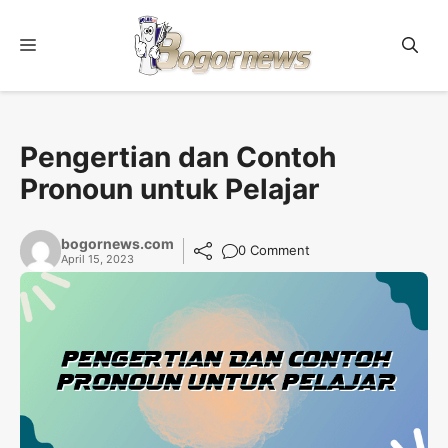
Skip
to
Menu
content
Pengertian dan Contoh
Pronoun untuk Pelajar
bogornews.com
0 Comment
April 15, 2023