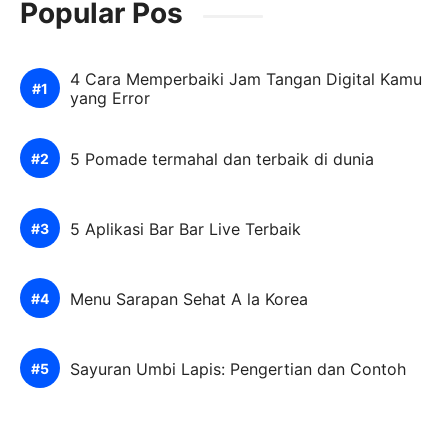
Popular Pos
4 Cara Memperbaiki Jam Tangan Digital Kamu
yang Error
5 Pomade termahal dan terbaik di dunia
5 Aplikasi Bar Bar Live Terbaik
Menu Sarapan Sehat A la Korea
Sayuran Umbi Lapis: Pengertian dan Contoh