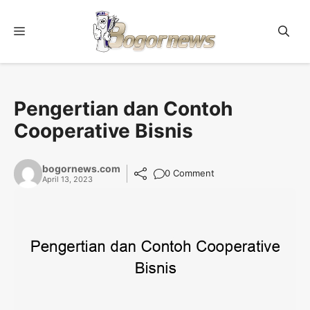
Skip
to
Menu
content
Pengertian dan Contoh
Cooperative Bisnis
bogornews.com
0 Comment
April 13, 2023