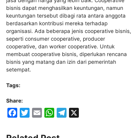
jasa dengan harga yang lebih baik. Cooperative
bisnis dapat menghasilkan keuntungan, namun
keuntungan tersebut dibagi rata antara anggota
berdasarkan kontribusi mereka terhadap
organisasi. Ada beberapa jenis cooperative bisnis,
seperti consumer cooperative, producer
cooperative, dan worker cooperative. Untuk
membuat cooperative bisnis, diperlukan rencana
bisnis yang matang dan izin dari pemerintah
setempat.
Tags:
Share:
F
T
E
W
T
X
a
w
m
h
el
c
itt
ai
at
e
Related Post