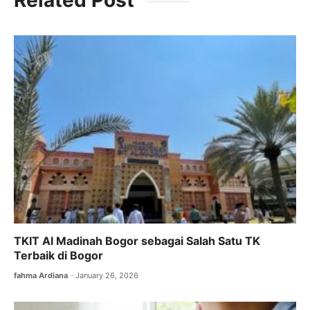
e
er
l
s
gr
b
A
a
o
p
m
o
p
k
TKIT Al Madinah Bogor sebagai Salah Satu TK
Terbaik di Bogor
fahma Ardiana
January 26, 2026