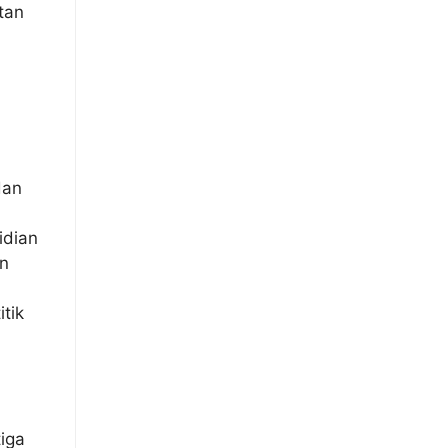
tan
,
dan
idian
an
tik
iga