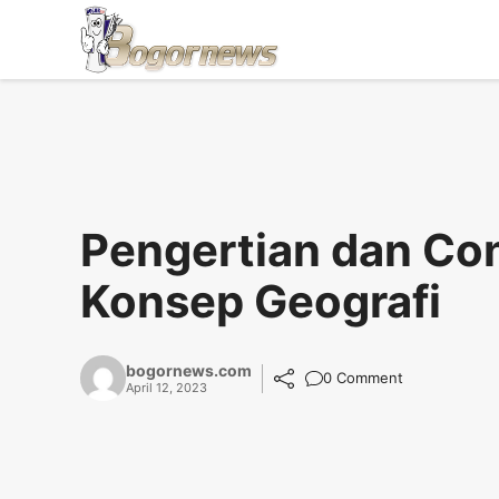
Skip
to
content
Pengertian dan Co
Konsep Geografi
bogornews.com
0 Comment
April 12, 2023