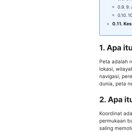
9. 
10
Kes
1. Apa it
Peta adalah 
lokasi, wilay
navigasi, per
dunia, peta n
2. Apa i
Koordinat ada
permukaan bum
saling memoto