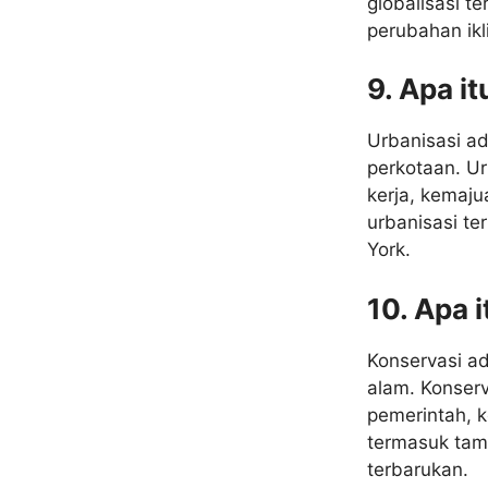
globalisasi t
perubahan ikl
9. Apa i
Urbanisasi a
perkotaan. Ur
kerja, kemaju
urbanisasi te
York.
10. Apa 
Konservasi a
alam. Konserv
pemerintah, k
termasuk tam
terbarukan.