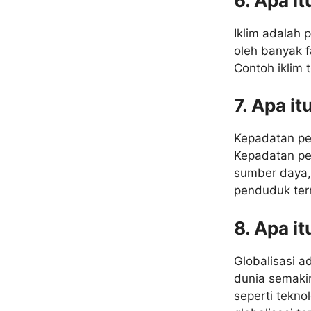
6. Apa it
Iklim adalah 
oleh banyak f
Contoh iklim 
7. Apa i
Kepadatan pe
Kepadatan pen
sumber daya,
penduduk term
8. Apa it
Globalisasi a
dunia semakin
seperti tekno