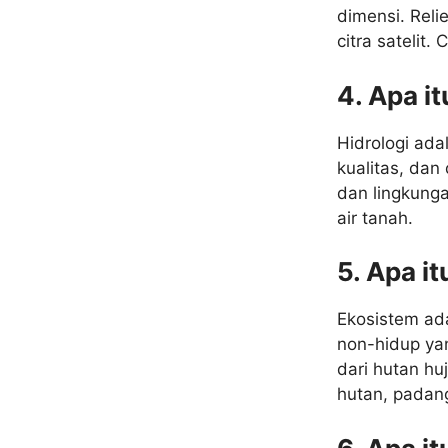
dimensi. Reli
citra satelit
4. Apa it
Hidrologi ada
kualitas, dan 
dan lingkunga
air tanah.
5. Apa i
Ekosistem ada
non-hidup yan
dari hutan hu
hutan, padang