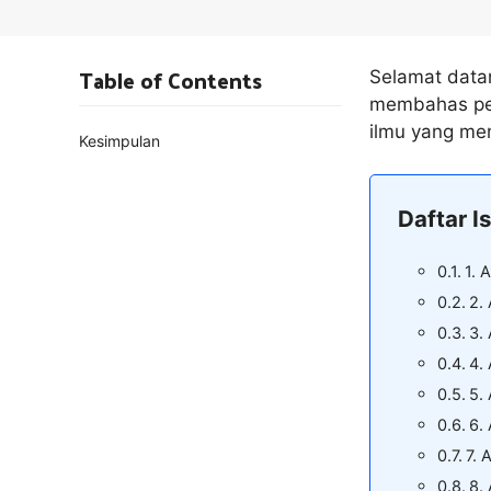
Table of Contents
Selamat datang
membahas pen
ilmu yang mem
Kesimpulan
Daftar Is
1. 
2. 
3. 
4. 
5.
6. 
7. 
8. 