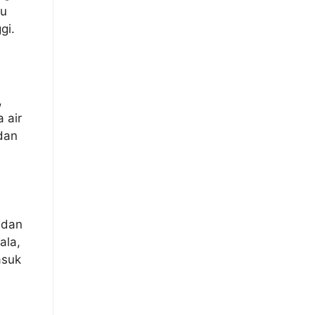
au
gi.
,
 air
 dan
 dan
ala,
asuk