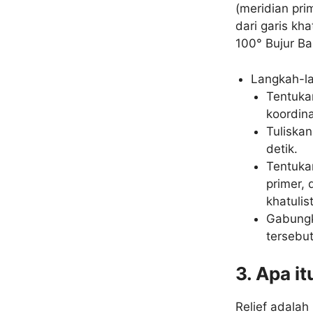
(meridian pri
dari garis kh
100° Bujur Ba
Langkah-la
Tentukan
koordin
Tuliskan
detik.
Tentukan
primer, 
khatulis
Gabungk
tersebut
3. Apa it
Relief adala