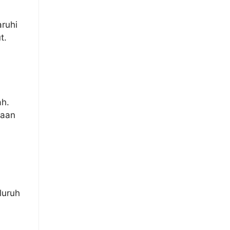
aruhi
t.
ah.
iaan
luruh