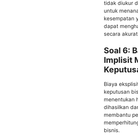
tidak diukur 
untuk menanam
kesempatan y
dapat menghas
secara akurat
Soal 6: 
Implisi
Keputusa
Biaya eksplis
keputusan bis
menentukan h
dihasilkan dar
membantu per
memperhitung
bisnis.