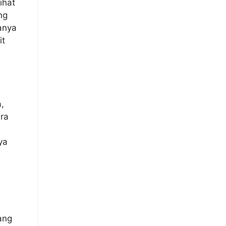
ihat
ng
sanya
it
,
ara
ya
ang