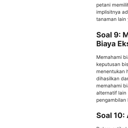
petani memili
implisitnya 
tanaman lain
Soal 9:
Biaya Eks
Memahami biay
keputusan bi
menentukan h
dihasilkan da
memahami bia
alternatif l
pengambilan 
Soal 10: