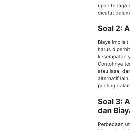
upah tenaga k
dicatat dala
Soal 2: A
Biaya implisit
harus diperhi
kesempatan ya
Contohnya te
atau jasa, da
alternatif lai
penting dala
Soal 3: 
dan Biay
Perbedaan uta