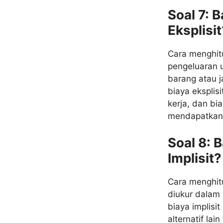
Soal 7: 
Eksplisit
Cara menghit
pengeluaran 
barang atau j
biaya eksplis
kerja, dan bi
mendapatkan t
Soal 8: 
Implisit?
Cara menghitun
diukur dalam
biaya implis
alternatif la