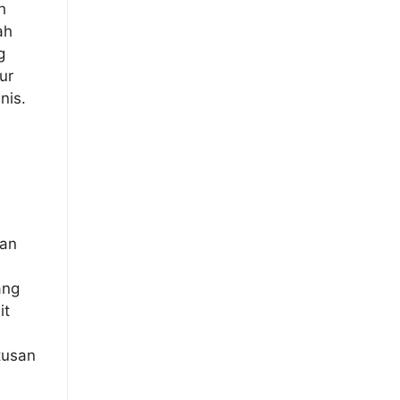
h
ah
g
ur
nis.
lan
ang
it
tusan