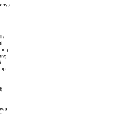
sanya
ih
ti
uang.
ang
i
tap
t
ahwa