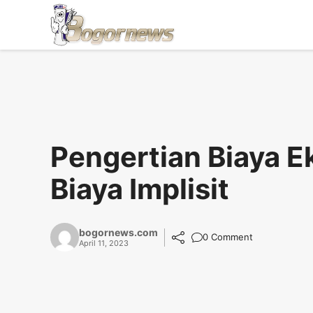
Skip
to
content
Pengertian Biaya Ek
Biaya Implisit
bogornews.com
0 Comment
April 11, 2023