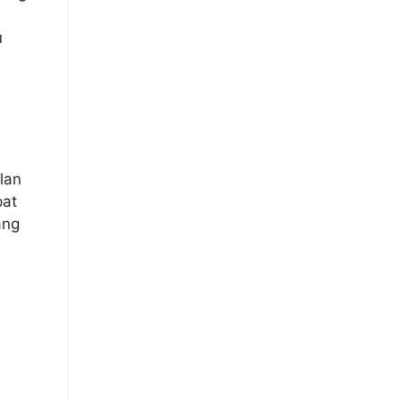
u
lan
pat
ang