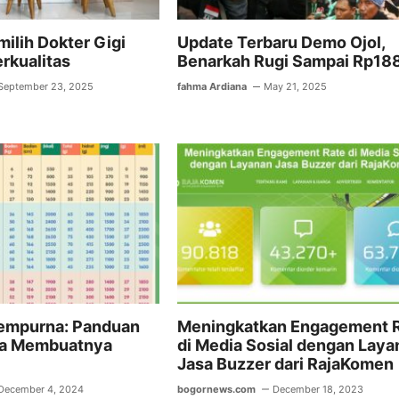
ilih Dokter Gigi
Update Terbaru Demo Ojol,
rkualitas
Benarkah Rugi Sampai Rp188
September 23, 2025
fahma Ardiana
May 21, 2025
empurna: Panduan
Meningkatkan Engagement 
ra Membuatnya
di Media Sosial dengan Laya
Jasa Buzzer dari RajaKomen
December 4, 2024
bogornews.com
December 18, 2023