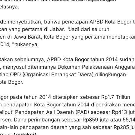
elasnya.
 Ade menyebutkan, bahwa penetapan APBD Kota Bogor 
n yang pertama di Jabar. “Jadi dari seluruh
en di Jawa Barat, Kota Bogor yang pertama menetapka
014, “ tukasnya.
ritakan sebelumnya, APBD Kota Bogor tahun 2014 sudah
, menyusul diterimanya Dokumen Pelaksanaan Anggar
tiap OPD (Organisasi Perangkat Daera) dilingkungan
ota Bogor.
or pada tahun 2014 ditetapkan sebesar Rp1.7 Triliun
 pendapatan Kota Bogor tahun 2014 diperkirakan men
meliputi Pendapatan Asli Daerah (PAD) sebesar Rp413 ju
ersen. Dana perimbangan sebesar Rp859 juta atau 55,1
Lain-lain pendapatan daerah yang sah sebesar Rp285 ju
rsen.
(redaksi)