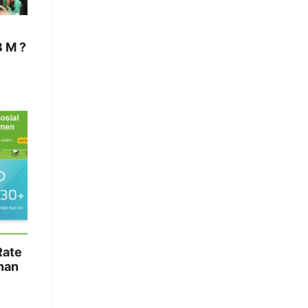
 M ?
Rate
nan