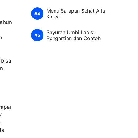
Menu Sarapan Sehat A la
Korea
tahun
Sayuran Umbi Lapis:
n
Pengertian dan Contoh
 bisa
an
capai
ta
4
ta