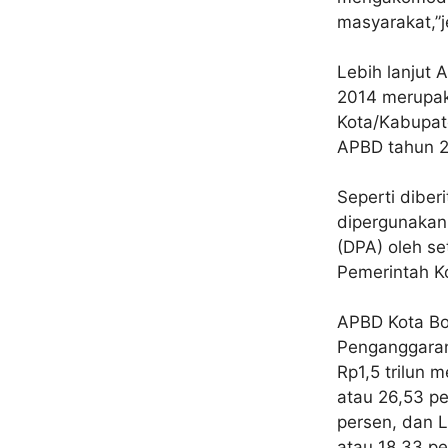
masyarakat,”j
Lebih lanjut
2014 merupaka
Kota/Kabupat
APBD tahun 2
Seperti dibe
dipergunakan
(DPA) oleh se
Pemerintah K
APBD Kota Bog
Penganggaran
Rp1,5 trilun 
atau 26,53 p
persen, dan 
atau 18,33 pe