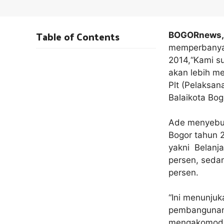
Table of Contents
BOGORnews
memperbanyak
2014,“Kami s
akan lebih m
Plt (Pelaksan
Balaikota Bog
Ade menyebut
Bogor tahun 
yakni Belanj
persen, seda
persen.
“Ini menunju
pembangunan 
mengakomodir