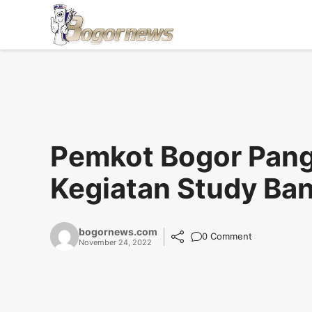
Skip
to
content
Pemkot Bogor Pan
Kegiatan Study Ba
bogornews.com
0 Comment
November 24, 2022