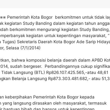
,==
Pemerintah Kota Bogor berkomitmen untuk tidak la
 kegiatan Study Banding dalam kegiatan tahun angga
udah berkomitmen mengurangi kegiatan Study Banding
emperbanyak kegiatan untuk kepentingan masyarakat, “
a Tugas) Sekretaris Daerah Kota Bogor Ade Sarip Hidaya
or, Selasa (7/1/2014)
kan, bahwa komposisi belanja daerah dalam APBD Ko
2014, sudah bergeser. Perbandingannya cukup signifik
a Tidak Langsung (BTL) Rp826.107.425.565,-atau 48,61
ngkan Belanja Langsung Rp873.303.481.682,- atau 51,
kan keberpihakan Pemerintah Kota Bogor kepada
yang langsung dirasakan oleh masyarakat, termasuk
 bantuan hibah dan bansos untuk kepentingan