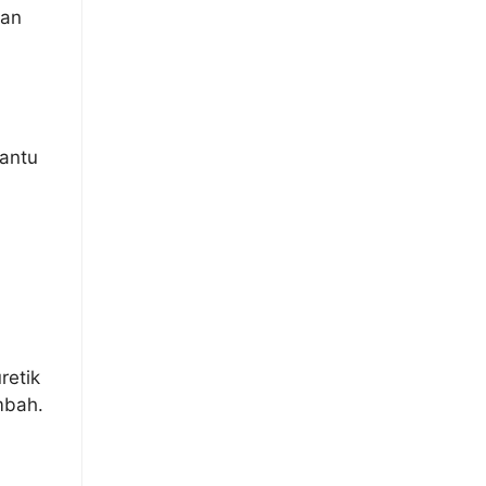
kan
bantu
retik
mbah.