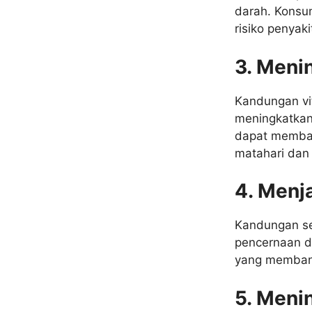
darah. Konsu
risiko penyaki
3. Meni
Kandungan vi
meningkatkan 
dapat memban
matahari dan 
4. Menj
Kandungan se
pencernaan da
yang membant
5. Meni