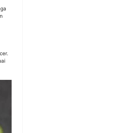
aga
n
cer.
uai