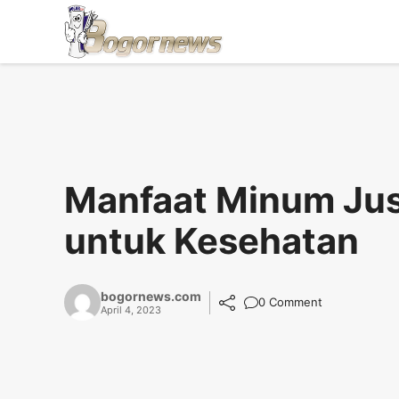
Skip
to
content
Manfaat Minum Ju
untuk Kesehatan
bogornews.com
0 Comment
April 4, 2023