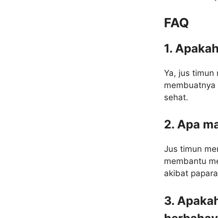
FAQ
1. Apakah
Ya, jus timun
membuatnya c
sehat.
2. Apa ma
Jus timun me
membantu men
akibat papara
3. Apakah