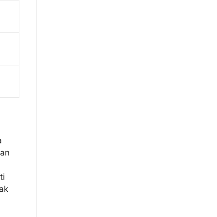
a
kan
ti
dak