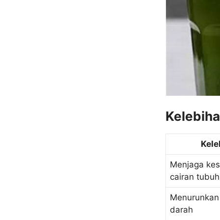
Kelebih
Kele
Menjaga ke
cairan tubuh
Menurunkan
darah