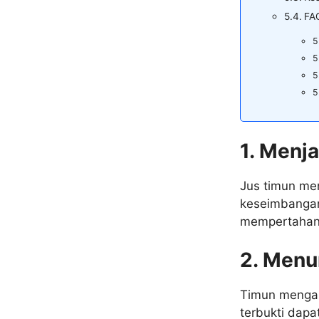
FA
1. Menj
Jus timun me
keseimbangan 
mempertahank
2. Menu
Timun mengan
terbukti dap