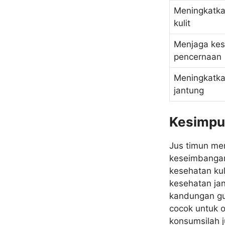
Meningkatka
kulit
Menjaga ke
pencernaan
Meningkatka
jantung
Kesimpu
Jus timun mem
keseimbangan
kesehatan ku
kesehatan jan
kandungan gul
cocok untuk o
konsumsilah 