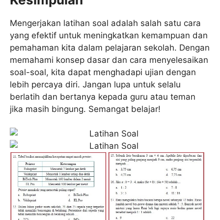
Mengerjakan latihan soal adalah salah satu cara
yang efektif untuk meningkatkan kemampuan dan
pemahaman kita dalam pelajaran sekolah. Dengan
memahami konsep dasar dan cara menyelesaikan
soal-soal, kita dapat menghadapi ujian dengan
lebih percaya diri. Jangan lupa untuk selalu
berlatih dan bertanya kepada guru atau teman
jika masih bingung. Semangat belajar!