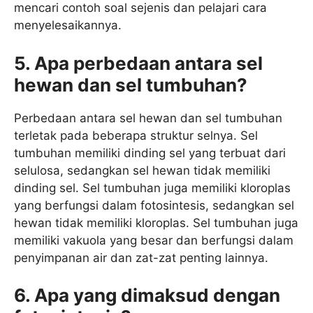
mencari contoh soal sejenis dan pelajari cara
menyelesaikannya.
5. Apa perbedaan antara sel
hewan dan sel tumbuhan?
Perbedaan antara sel hewan dan sel tumbuhan
terletak pada beberapa struktur selnya. Sel
tumbuhan memiliki dinding sel yang terbuat dari
selulosa, sedangkan sel hewan tidak memiliki
dinding sel. Sel tumbuhan juga memiliki kloroplas
yang berfungsi dalam fotosintesis, sedangkan sel
hewan tidak memiliki kloroplas. Sel tumbuhan juga
memiliki vakuola yang besar dan berfungsi dalam
penyimpanan air dan zat-zat penting lainnya.
6. Apa yang dimaksud dengan