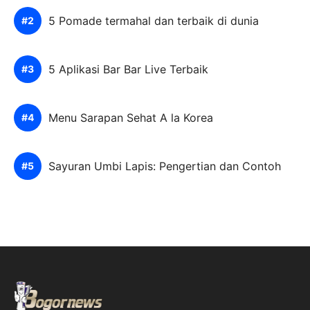
5 Pomade termahal dan terbaik di dunia
5 Aplikasi Bar Bar Live Terbaik
Menu Sarapan Sehat A la Korea
Sayuran Umbi Lapis: Pengertian dan Contoh