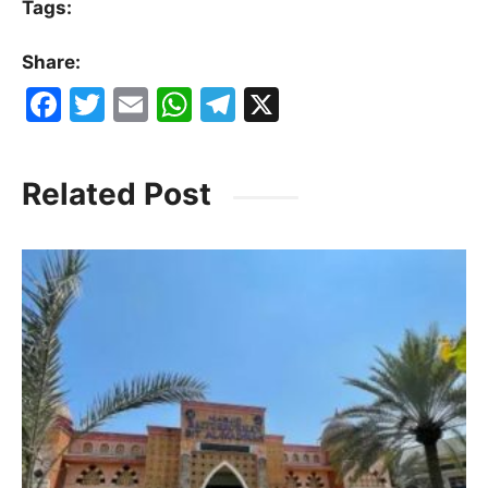
Tags:
Share:
F
T
E
W
T
X
a
w
m
h
el
c
itt
ai
at
e
Related Post
e
er
l
s
gr
b
A
a
o
p
m
o
p
k