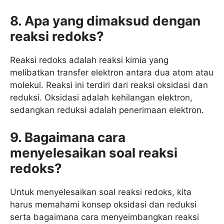
8. Apa yang dimaksud dengan
reaksi redoks?
Reaksi redoks adalah reaksi kimia yang
melibatkan transfer elektron antara dua atom atau
molekul. Reaksi ini terdiri dari reaksi oksidasi dan
reduksi. Oksidasi adalah kehilangan elektron,
sedangkan reduksi adalah penerimaan elektron.
9. Bagaimana cara
menyelesaikan soal reaksi
redoks?
Untuk menyelesaikan soal reaksi redoks, kita
harus memahami konsep oksidasi dan reduksi
serta bagaimana cara menyeimbangkan reaksi