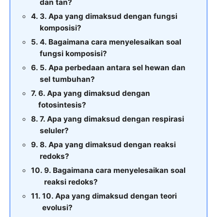
dan tan?
3. Apa yang dimaksud dengan fungsi
komposisi?
4. Bagaimana cara menyelesaikan soal
fungsi komposisi?
5. Apa perbedaan antara sel hewan dan
sel tumbuhan?
6. Apa yang dimaksud dengan
fotosintesis?
7. Apa yang dimaksud dengan respirasi
seluler?
8. Apa yang dimaksud dengan reaksi
redoks?
9. Bagaimana cara menyelesaikan soal
reaksi redoks?
10. Apa yang dimaksud dengan teori
evolusi?