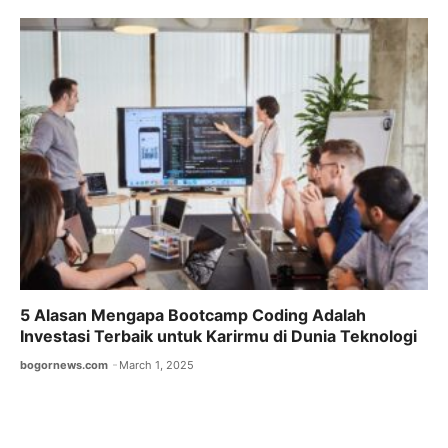
5 Alasan Mengapa Bootcamp Coding Adalah
Investasi Terbaik untuk Karirmu di Dunia Teknologi
bogornews.com
March 1, 2025