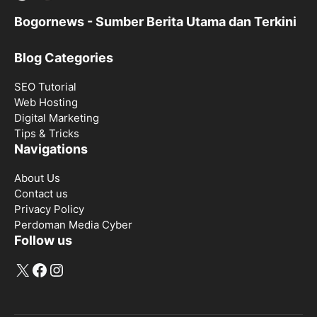
Bogornews - Sumber Berita Utama dan Terkini
Blog Categories
SEO Tutorial
Web Hosting
Digital Marketing
Tips & Tricks
Navigations
About Us
Contact us
Privacy Policy
Perdoman Media Cyber
Follow us
X
Facebook
Instagram