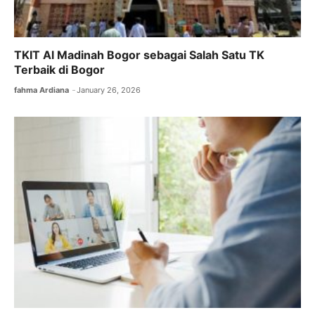
TKIT Al Madinah Bogor sebagai Salah Satu TK
Terbaik di Bogor
fahma Ardiana
January 26, 2026