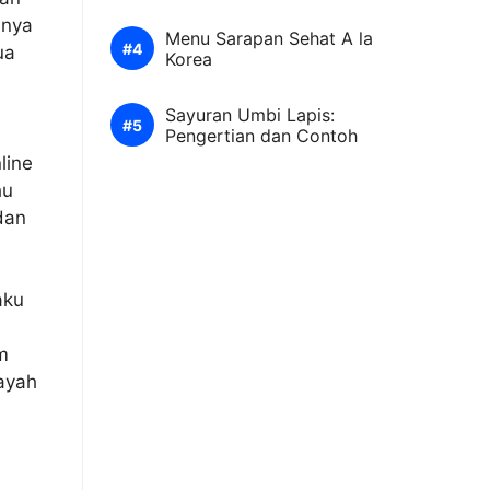
inya
Menu Sarapan Sehat A la
ua
Korea
Sayuran Umbi Lapis:
Pengertian dan Contoh
line
hu
dan
gaku
m
ayah