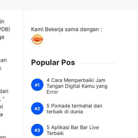
ih
PDB)
Kami Bekerja sama dengan :
ga
kan
Popular Pos
k
4 Cara Memperbaiki Jam
Tangan Digital Kamu yang
dari
Error
 “
5 Pomade termahal dan
at
terbaik di dunia
ta
5 Aplikasi Bar Bar Live
Terbaik
dan