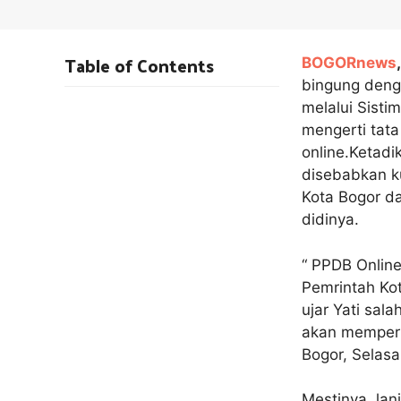
Table of Contents
BOGORnews
,
bingung deng
melalui Sisti
mengerti tata
online.Ketadi
disebabkan ku
Kota Bogor d
didinya.
“ PPDB Onlin
Pemrintah Kot
ujar Yati sal
akan mempert
Bogor, Selasa
Mestinya, lan