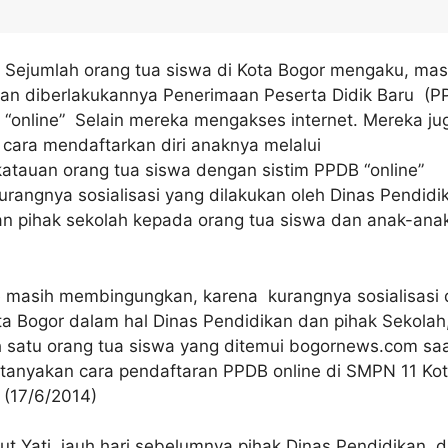
Sejumlah orang tua siswa di Kota Bogor mengaku, mas
an diberlakukannya Penerimaan Peserta Didik Baru (P
m “online” Selain mereka mengakses internet. Mereka ju
 cara mendaftarkan diri anaknya melalui
katauan orang tua siswa dengan sistim PPDB “online”
rangnya sosialisasi yang dilakukan oleh Dinas Pendidi
an pihak sekolah kepada orang tua siswa dan anak-ana
e masih membingungkan, karena kurangnya sosialisasi 
a Bogor dalam hal Dinas Pendidikan dan pihak Sekolah,
ah satu orang tua siswa yang ditemui bogornews.com sa
anyakan cara pendaftaran PPDB online di SMPN 11 Ko
 (17/6/2014)
jut Yati, jauh hari sebelumnya pihak Dinas Pendidikan 