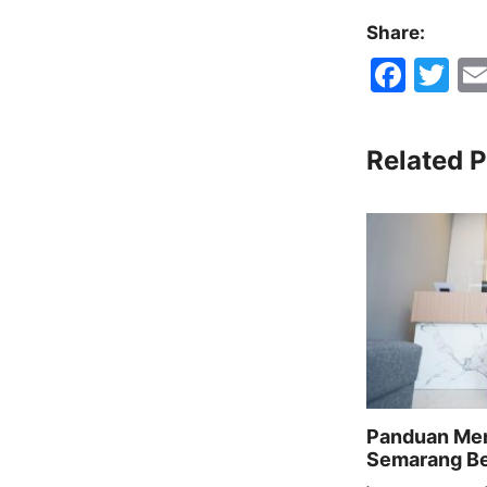
Share:
F
T
a
w
c
itt
Related P
e
er
b
o
o
k
Panduan Mem
Semarang Be