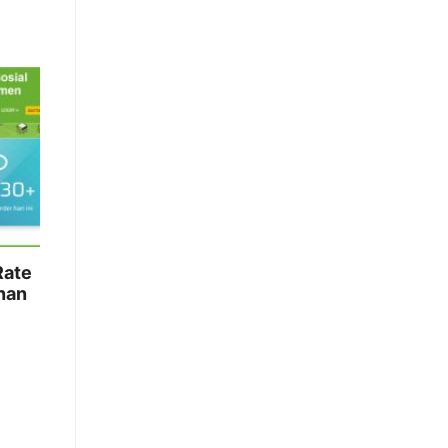
Rate
nan