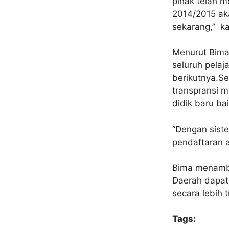
pihak telah m
2014/2015 aka
sekarang,” ka
Menurut Bima
seluruh pelaj
berikutnya.Sel
transpransi 
didik baru ba
“Dengan sist
pendaftaran a
Bima menamba
Daerah dapat
secara lebih 
Tags: