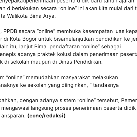
enyepakatipenerimaan peserta didik baru tahun ajaran
n diberlakukan secara “online” Ini akan kita mulai dari 
ta Walikota Bima Arya,
, PPDB secara “online” membuka kesempatan luas kep
ar di Kota Bogor untuk bisamelanjutkan pendidikan ke je
ain itu, lanjut Bima. pendaftaran “online” sebagai
menepis adanya praktek kolusi dalam penerimaan pesert
ik di sekolah maupun di Dinas Pendidikan.
em “online” memudahkan masyarakat melakukan
naknya ke sekolah yang diinginkan, “ tandasnya
hkan, dengan adanya sistem “online” tersebut, Pemer
 mengawasi langsung proses penerimaan peserta didik
transparan.
(eone/redaksi)