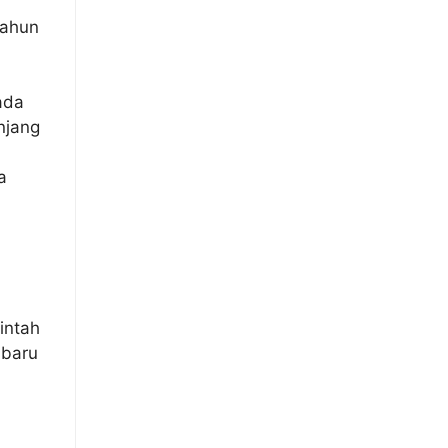
tahun
ada
njang
a
intah
 baru