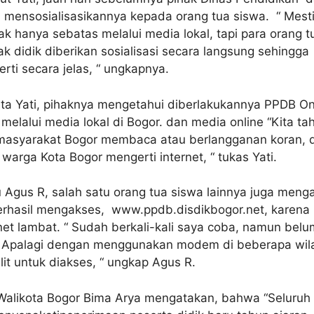
 mensosialisasikannya kepada orang tua siswa. “ Mest
idak hanya sebatas melalui media lokal, tapi para orang t
k didik diberikan sosialisasi secara langsung sehingga
ti secara jelas, “ ungkapnya.
ata Yati, pihaknya mengetahui diberlakukannya PPDB On
 melalui media lokal di Bogor. dan media online “Kita ta
masyarakat Bogor membaca atau berlangganan koran, 
arga Kota Bogor mengerti internet, “ tukas Yati.
 Agus R, salah satu orang tua siswa lainnya juga men
erhasil mengakses, www.ppdb.disdikbogor.net, karena
rnet lambat. “ Sudah berkali-kali saya coba, namun belu
l. Apalagi dengan menggunakan modem di beberapa wil
lit untuk diakses, “ ungkap Agus R.
alikota Bogor Bima Arya mengatakan, bahwa “Seluruh