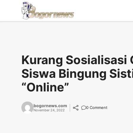
Skip
to
content
Kurang Sosialisasi
Siswa Bingung Sis
“Online”
bogornews.com
0 Comment
November 24, 2022