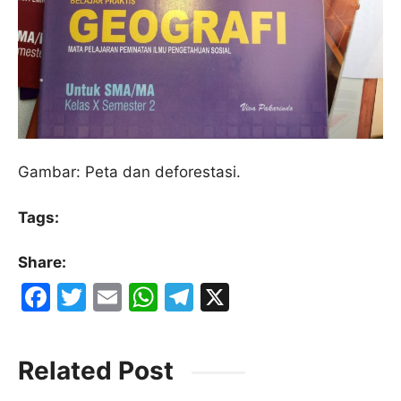
Gambar: Peta dan deforestasi.
Tags:
Share:
F
T
E
W
T
X
a
w
m
h
el
c
itt
ai
at
e
Related Post
e
er
l
s
gr