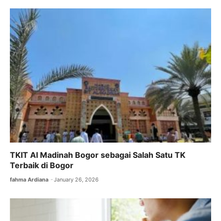
b
A
a
o
p
m
o
p
k
TKIT Al Madinah Bogor sebagai Salah Satu TK
Terbaik di Bogor
fahma Ardiana
January 26, 2026