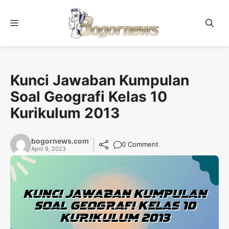
Skip
to
Menu
content
Kunci Jawaban Kumpulan
Soal Geografi Kelas 10
Kurikulum 2013
bogornews.com
0 Comment
April 9, 2023