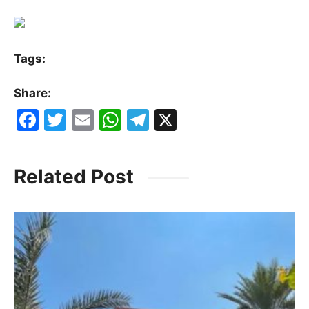
Tags:
Share:
F
T
E
W
T
X
a
w
m
h
el
c
itt
ai
at
e
Related Post
e
er
l
s
gr
b
A
a
o
p
m
o
p
k