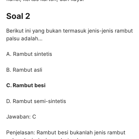
Soal 2
Berikut ini yang bukan termasuk jenis-jenis rambut
palsu adalah…
A. Rambut sintetis
B. Rambut asli
C. Rambut besi
D. Rambut semi-sintetis
Jawaban: C
Penjelasan: Rambut besi bukanlah jenis rambut