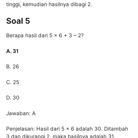
tinggi, kemudian hasilnya dibagi 2.
Soal 5
Berapa hasil dari 5 x 6 + 3 – 2?
A. 31
B. 26
C. 25
D. 30
Jawaban: A
Penjelasan: Hasil dari 5 x 6 adalah 30. Ditambah
3 dan dikurangi 2, maka hasilnya adalah 31.