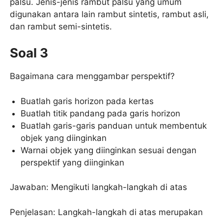
palsu. Jenis-jenis rambut palsu yang umum
digunakan antara lain rambut sintetis, rambut asli,
dan rambut semi-sintetis.
Soal 3
Bagaimana cara menggambar perspektif?
Buatlah garis horizon pada kertas
Buatlah titik pandang pada garis horizon
Buatlah garis-garis panduan untuk membentuk
objek yang diinginkan
Warnai objek yang diinginkan sesuai dengan
perspektif yang diinginkan
Jawaban: Mengikuti langkah-langkah di atas
Penjelasan: Langkah-langkah di atas merupakan