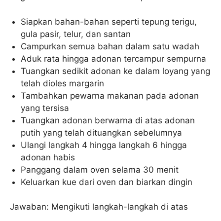
Siapkan bahan-bahan seperti tepung terigu,
gula pasir, telur, dan santan
Campurkan semua bahan dalam satu wadah
Aduk rata hingga adonan tercampur sempurna
Tuangkan sedikit adonan ke dalam loyang yang
telah dioles margarin
Tambahkan pewarna makanan pada adonan
yang tersisa
Tuangkan adonan berwarna di atas adonan
putih yang telah dituangkan sebelumnya
Ulangi langkah 4 hingga langkah 6 hingga
adonan habis
Panggang dalam oven selama 30 menit
Keluarkan kue dari oven dan biarkan dingin
Jawaban: Mengikuti langkah-langkah di atas