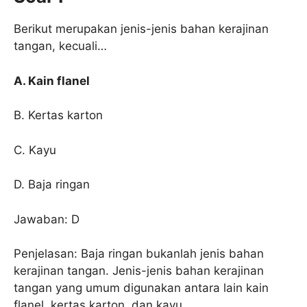
Berikut merupakan jenis-jenis bahan kerajinan
tangan, kecuali…
A. Kain flanel
B. Kertas karton
C. Kayu
D. Baja ringan
Jawaban: D
Penjelasan: Baja ringan bukanlah jenis bahan
kerajinan tangan. Jenis-jenis bahan kerajinan
tangan yang umum digunakan antara lain kain
flanel, kertas karton, dan kayu.