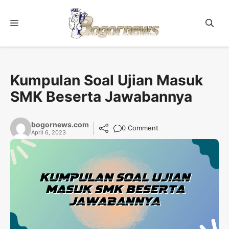
Skip
to
Menu
content
Kumpulan Soal Ujian Masuk
SMK Beserta Jawabannya
bogornews.com
0 Comment
April 6, 2023