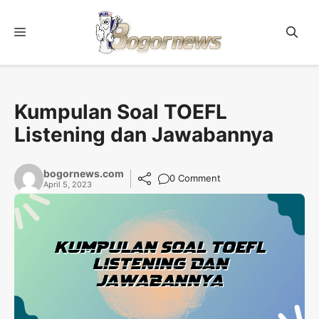
Skip
to
Menu
content
Kumpulan Soal TOEFL
Listening dan Jawabannya
bogornews.com
0 Comment
April 5, 2023