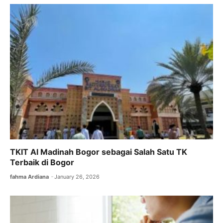
b
A
a
o
p
m
o
p
k
TKIT Al Madinah Bogor sebagai Salah Satu TK
Terbaik di Bogor
fahma Ardiana
January 26, 2026