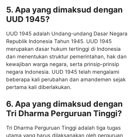
5. Apa yang dimaksud dengan
UUD 1945?
UUD 1945 adalah Undang-undang Dasar Negara
Republik Indonesia Tahun 1945. UUD 1945
merupakan dasar hukum tertinggi di Indonesia
dan menentukan struktur pemerintahan, hak dan
kewajiban warga negara, serta prinsip-prinsip
negara Indonesia. UUD 1945 telah mengalami
beberapa kali perubahan dan amandemen sejak
pertama kali diberlakukan.
6. Apa yang dimaksud dengan
Tri Dharma Perguruan Tinggi?
Tri Dharma Perguruan Tinggi adalah tiga tugas
utama yang harus dilaksanakan oleh perguruan