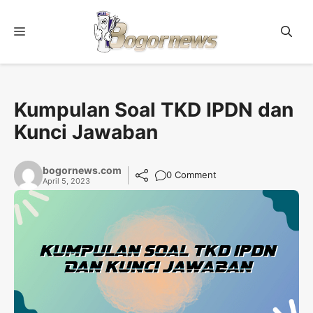
Skip
to
Menu
content
Kumpulan Soal TKD IPDN dan
Kunci Jawaban
bogornews.com
0 Comment
April 5, 2023