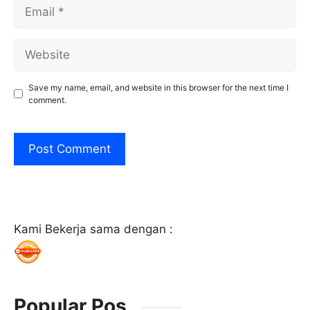
Email
Website
Save my name, email, and website in this browser for the next time I
comment.
Kami Bekerja sama dengan :
Popular Pos