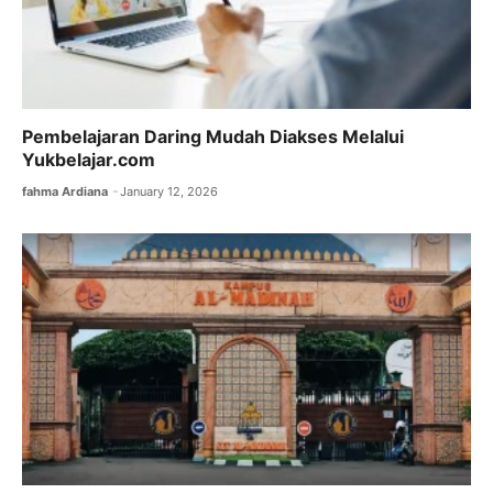
Pembelajaran Daring Mudah Diakses Melalui
Yukbelajar.com
fahma Ardiana
January 12, 2026