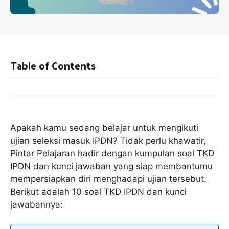
Table of Contents
Apakah kamu sedang belajar untuk mengikuti
ujian seleksi masuk IPDN? Tidak perlu khawatir,
Pintar Pelajaran hadir dengan kumpulan soal TKD
IPDN dan kunci jawaban yang siap membantumu
mempersiapkan diri menghadapi ujian tersebut.
Berikut adalah 10 soal TKD IPDN dan kunci
jawabannya: