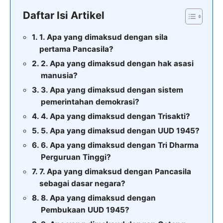
Daftar Isi Artikel
1. Apa yang dimaksud dengan sila
pertama Pancasila?
2. Apa yang dimaksud dengan hak asasi
manusia?
3. Apa yang dimaksud dengan sistem
pemerintahan demokrasi?
4. Apa yang dimaksud dengan Trisakti?
5. Apa yang dimaksud dengan UUD 1945?
6. Apa yang dimaksud dengan Tri Dharma
Perguruan Tinggi?
7. Apa yang dimaksud dengan Pancasila
sebagai dasar negara?
8. Apa yang dimaksud dengan
Pembukaan UUD 1945?