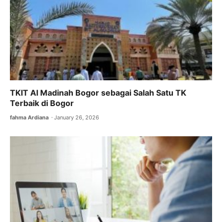
TKIT Al Madinah Bogor sebagai Salah Satu TK
Terbaik di Bogor
fahma Ardiana
January 26, 2026