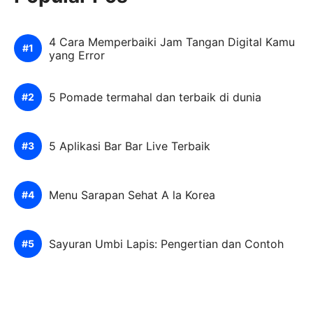
4 Cara Memperbaiki Jam Tangan Digital Kamu
yang Error
5 Pomade termahal dan terbaik di dunia
5 Aplikasi Bar Bar Live Terbaik
Menu Sarapan Sehat A la Korea
Sayuran Umbi Lapis: Pengertian dan Contoh