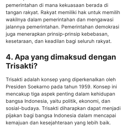
pemerintahan di mana kekuasaan berada di
tangan rakyat. Rakyat memiliki hak untuk memilih
wakilnya dalam pemerintahan dan mengawasi
jalannya pemerintahan. Pemerintahan demokrasi
juga menerapkan prinsip-prinsip kebebasan,
kesetaraan, dan keadilan bagi seluruh rakyat.
4. Apa yang dimaksud dengan
Trisakti?
Trisakti adalah konsep yang diperkenalkan oleh
Presiden Soekarno pada tahun 1959. Konsep ini
mencakup tiga aspek penting dalam kehidupan
bangsa Indonesia, yaitu politik, ekonomi, dan
sosial-budaya. Trisakti diharapkan dapat menjadi
pijakan bagi bangsa Indonesia dalam mencapai
kemajuan dan kesejahteraan yang lebih baik.