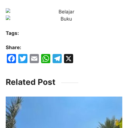
Tags:
Share:
F
T
E
W
T
X
a
w
m
h
el
c
itt
ai
at
e
Related Post
e
er
l
s
gr
b
A
a
o
p
m
o
p
k