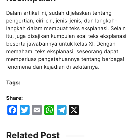
Dalam artikel ini, sudah dijelaskan tentang
pengertian, ciri-ciri, jenis-jenis, dan langkah-
langkah dalam membuat teks eksplanasi. Selain
itu, juga disajikan kumpulan soal teks eksplanasi
beserta jawabannya untuk kelas XI. Dengan
memahami teks eksplanasi, seseorang dapat
memperluas pengetahuannya tentang berbagai
fenomena dan kejadian di sekitarnya.
Tags:
Share:
F
T
E
W
T
X
a
w
m
h
el
c
itt
ai
at
e
Related Post