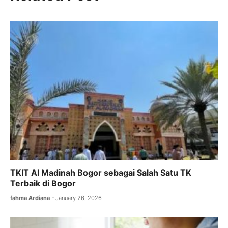
e
er
l
s
gr
b
A
a
o
p
m
o
p
k
TKIT Al Madinah Bogor sebagai Salah Satu TK
Terbaik di Bogor
fahma Ardiana
January 26, 2026