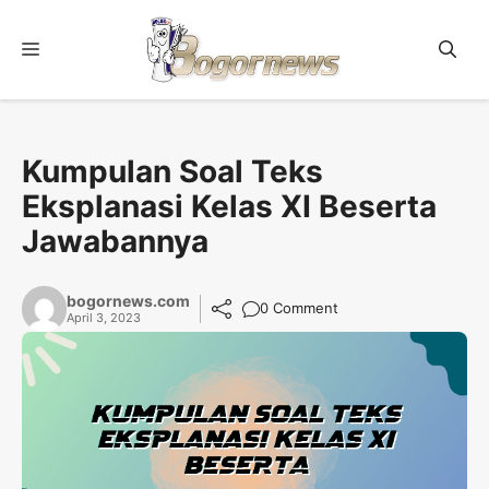
Skip
to
Menu
content
Kumpulan Soal Teks
Eksplanasi Kelas XI Beserta
Jawabannya
bogornews.com
0 Comment
April 3, 2023