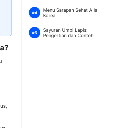
Menu Sarapan Sehat A la
Korea
Sayuran Umbi Lapis:
Pengertian dan Contoh
ya?
u
us,