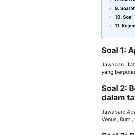
Soal 
Soal
Kesi
Soal 1: 
Jawaban: Tata
yang berputar
Soal 2: 
dalam ta
Jawaban: Ada 
Venus, Bumi, 