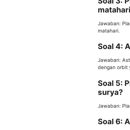
Soal 3: 
matahar
Jawaban: Pla
matahari.
Soal 4: 
Jawaban: Aste
dengan orbit 
Soal 5: 
surya?
Jawaban: Plan
Soal 6: