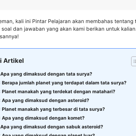
man, kali ini Pintar Pelajaran akan membahas tentang 
 soal dan jawaban yang akan kami berikan untuk kalian
asannya!
i Artikel
: Apa yang dimaksud dengan tata surya?
: Berapa jumlah planet yang terdapat dalam tata surya?
: Planet manakah yang terdekat dengan matahari?
4: Apa yang dimaksud dengan asteroid?
: Planet manakah yang terbesar di tata surya?
6: Apa yang dimaksud dengan komet?
: Apa yang dimaksud dengan sabuk asteroid?
: Apa yang dimaksud dengan planet luar?