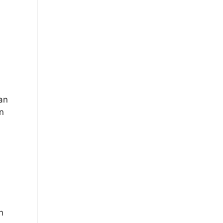
an
an
h