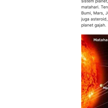
sistem planet
matahari. Ter
Bumi, Mars, J
juga asteroid
planet gajah.