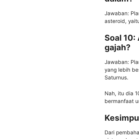
Jawaban: Plan
asteroid, yai
Soal 10:
gajah?
Jawaban: Plan
yang lebih bes
Saturnus.
Nah, itu dia 
bermanfaat u
Kesimpu
Dari pembaha