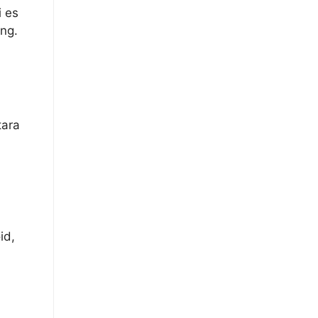
i es
ng.
tara
id,