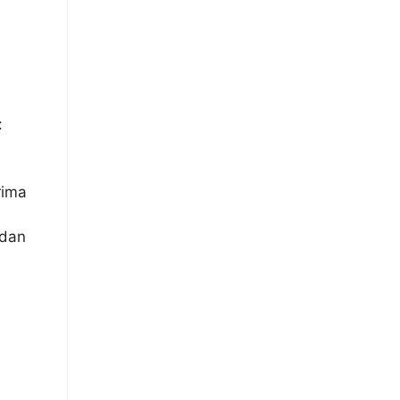
:
rima
 dan