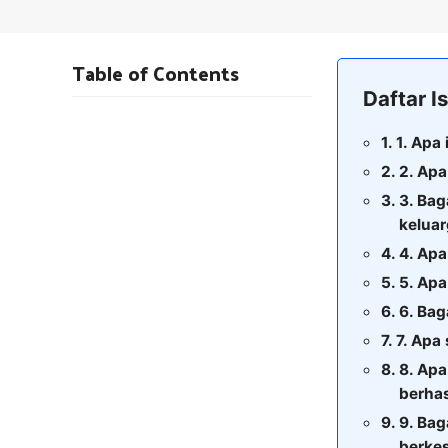
Table of Contents
Daftar Is
1. Apa 
2. Apa
3. Ba
kelua
4. Apa
5. Apa
6. Ba
7. Apa
8. Apa
berhas
9. Ba
berke