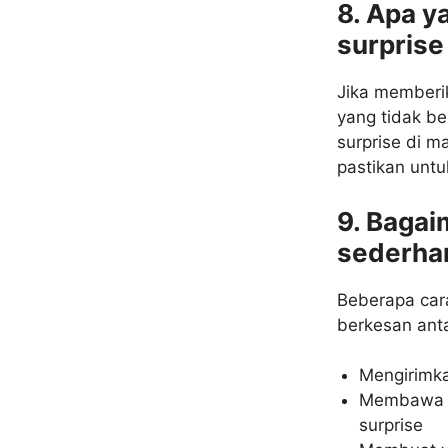
8. Apa y
surprise
Jika memberi
yang tidak be
surprise di 
pastikan untu
9. Bagai
sederha
Beberapa car
berkesan anta
Mengirimka
Membawa m
surprise