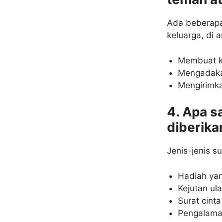
Ada beberapa
keluarga, di 
Membuat k
Mengadakan
Mengirimka
4. Apa s
diberika
Jenis-jenis su
Hadiah yan
Kejutan ul
Surat cint
Pengalaman