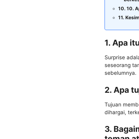
10. A
Kesi
1. Apa it
Surprise ada
seseorang ta
sebelumnya.
2. Apa t
Tujuan membe
dihargai, ter
3. Bagai
teman at