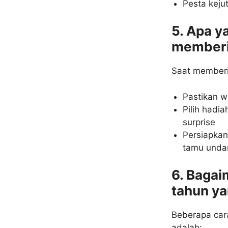
Pesta keju
5. Apa y
memberi
Saat memberik
Pastikan w
Pilih hadi
surprise
Persiapkan
tamu undan
6. Bagai
tahun y
Beberapa car
adalah: