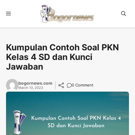
Skip
to
Menu
content
Kumpulan Contoh Soal PKN
Kelas 4 SD dan Kunci
Jawaban
bogornews.com
0 Comment
March 13, 2023