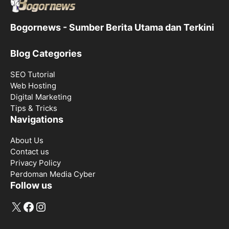
Bogornews - Sumber Berita Utama dan Terkini
Blog Categories
SEO Tutorial
Web Hosting
Digital Marketing
Tips & Tricks
Navigations
About Us
Contact us
Privacy Policy
Perdoman Media Cyber
Follow us
X
Facebook
Instagram