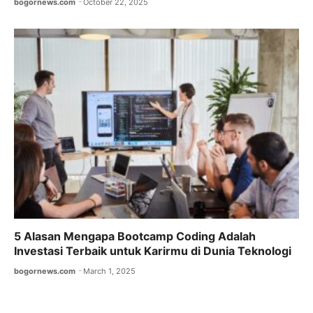
bogornews.com
October 22, 2025
5 Alasan Mengapa Bootcamp Coding Adalah
Investasi Terbaik untuk Karirmu di Dunia Teknologi
bogornews.com
March 1, 2025