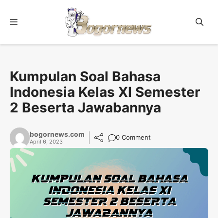
Skip
to
Menu
content
Kumpulan Soal Bahasa
Indonesia Kelas XI Semester
2 Beserta Jawabannya
bogornews.com
0 Comment
April 6, 2023