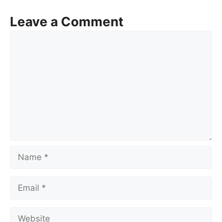
Leave a Comment
Comment
Name
Email
Website