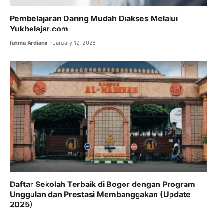
Pembelajaran Daring Mudah Diakses Melalui
Yukbelajar.com
fahma Ardiana
January 12, 2026
Daftar Sekolah Terbaik di Bogor dengan Program
Unggulan dan Prestasi Membanggakan (Update
2025)