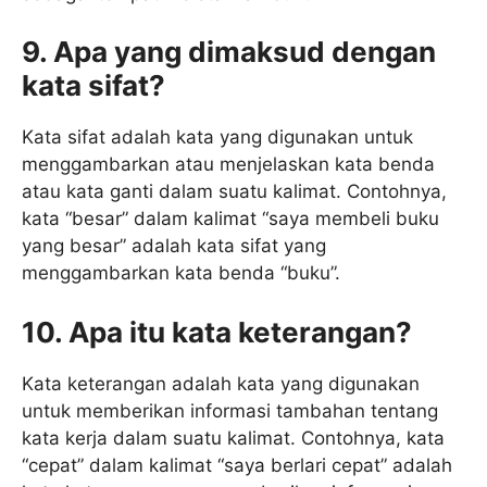
9. Apa yang dimaksud dengan
kata sifat?
Kata sifat adalah kata yang digunakan untuk
menggambarkan atau menjelaskan kata benda
atau kata ganti dalam suatu kalimat. Contohnya,
kata “besar” dalam kalimat “saya membeli buku
yang besar” adalah kata sifat yang
menggambarkan kata benda “buku”.
10. Apa itu kata keterangan?
Kata keterangan adalah kata yang digunakan
untuk memberikan informasi tambahan tentang
kata kerja dalam suatu kalimat. Contohnya, kata
“cepat” dalam kalimat “saya berlari cepat” adalah