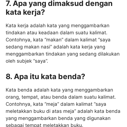
7. Apa yang dimaksud dengan
kata kerja?
Kata kerja adalah kata yang menggambarkan
tindakan atau keadaan dalam suatu kalimat.
Contohnya, kata “makan” dalam kalimat “saya
sedang makan nasi” adalah kata kerja yang
menggambarkan tindakan yang sedang dilakukan
oleh subjek “saya”.
8. Apa itu kata benda?
Kata benda adalah kata yang menggambarkan
orang, tempat, atau benda dalam suatu kalimat.
Contohnya, kata “meja” dalam kalimat “saya
meletakkan buku di atas meja” adalah kata benda
yang menggambarkan benda yang digunakan
sebagai tempat meletakkan buku.