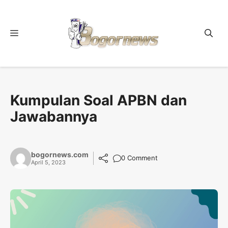
Skip
to
content
Menu
Kumpulan Soal APBN dan
Jawabannya
bogornews.com
0 Comment
April 5, 2023