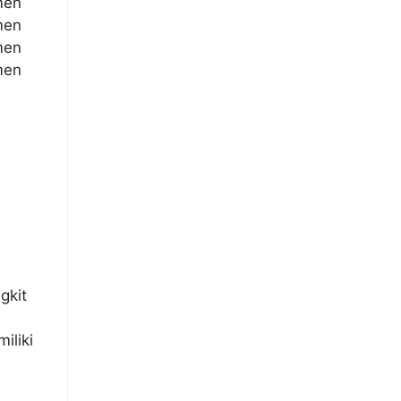
men
men
men
men
gkit
iliki