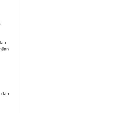
i
dan
njian
 dan