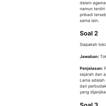
dalam agama 
namun terdiri
pribadi terse
sama lain.
Soal 2
Siapakah tok
Jawaban:
Tok
Penjelasan:
P
sejarah dan 
Lama adalah 
dari perbuda
yang dijanjika
Soal 3