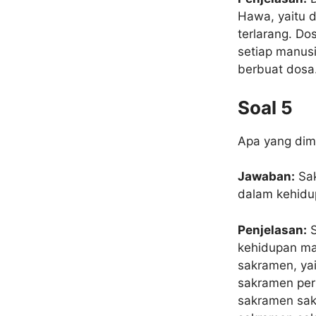
Hawa, yaitu 
terlarang. Do
setiap manus
berbuat dosa
Soal 5
Apa yang di
Jawaban:
Sak
dalam kehidu
Penjelasan:
S
kehidupan man
sakramen, yai
sakramen per
sakramen sa