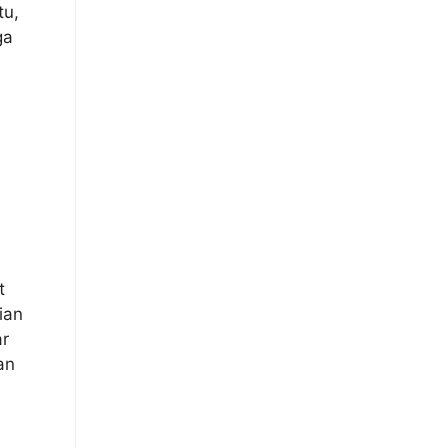
tu,
ga
t
ian
ar
an