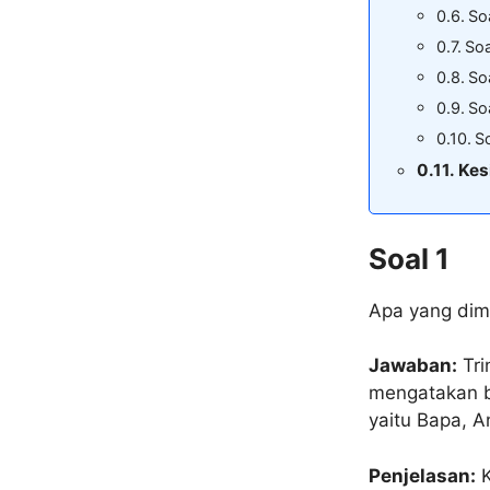
So
Soa
So
So
So
Kes
Soal 1
Apa yang dim
Jawaban:
Tri
mengatakan ba
yaitu Bapa, A
Penjelasan:
K