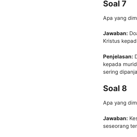
Soal 7
Apa yang di
Jawaban:
Doa
Kristus kepa
Penjelasan:
D
kepada murid-
sering dipanj
Soal 8
Apa yang dim
Jawaban:
Kes
seseorang te