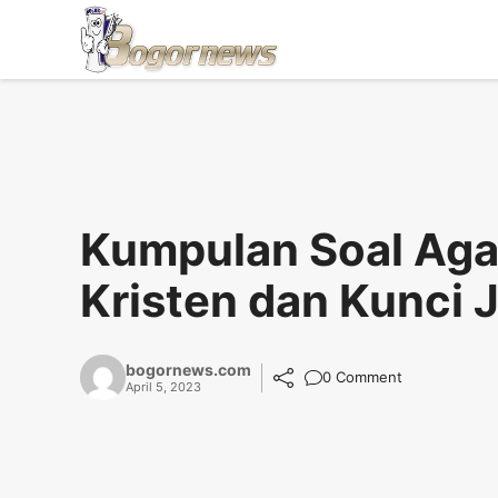
Skip
to
content
Kumpulan Soal Ag
Kristen dan Kunci
bogornews.com
0 Comment
April 5, 2023