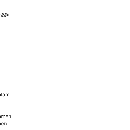
ngga
alam
ramen
men