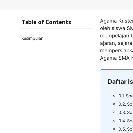
Table of Contents
Agama Kriste
oleh siswa SM
mempelajari 
Kesimpulan
ajaran, sejar
mempersiapkan
Agama SMA Kr
Daftar Is
Soa
So
So
So
So