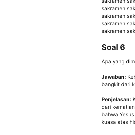
sakramen sa
sakramen sa
sakramen sa
sakramen sa
sakramen sa
Soal 6
Apa yang dim
Jawaban:
Keb
bangkit dari 
Penjelasan:
K
dari kematian
bahwa Yesus K
kuasa atas h