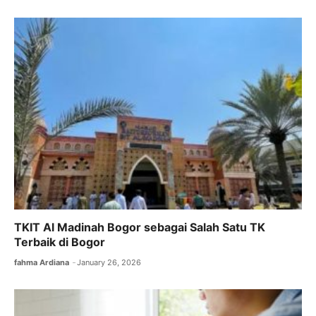
b
A
a
o
p
m
o
p
k
TKIT Al Madinah Bogor sebagai Salah Satu TK
Terbaik di Bogor
fahma Ardiana
January 26, 2026