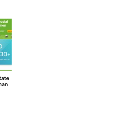
Rate
nan