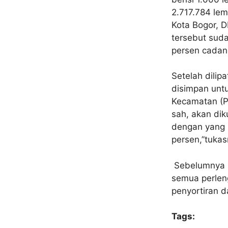
2.717.784 lem
Kota Bogor, D
tersebut sud
persen cadang
Setelah dilipa
disimpan untu
Kecamatan (P
sah, akan dik
dengan yang 
persen,”tukas
Sebelumnya KP
semua perleng
penyortiran d
Tags: