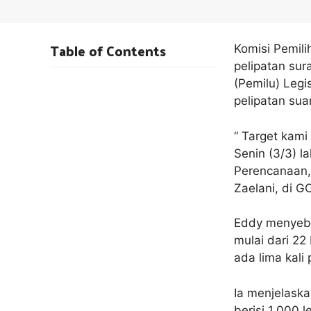
Table of Contents
Komisi Pemil
pelipatan su
(Pemilu) Legi
pelipatan sua
“ Target kami
Senin (3/3) l
Perencanaan,
Zaelani, di G
Eddy menyebu
mulai dari 22 
ada lima kali
Ia menjelask
berisi 1.000 