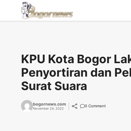
Skip
to
content
KPU Kota Bogor La
Penyortiran dan Pe
Surat Suara
bogornews.com
0 Comment
November 24, 2022