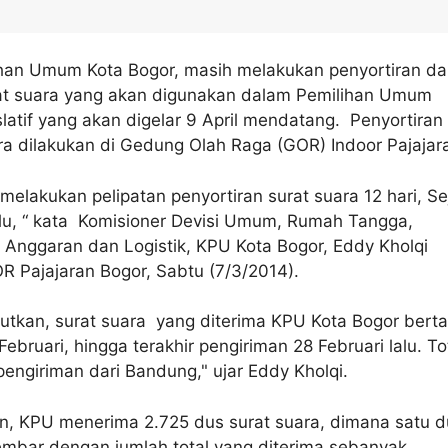
ihan Umum Kota Bogor, masih melakukan penyortiran d
rat suara yang akan digunakan dalam Pemilihan Umum
slatif yang akan digelar 9 April mendatang. Penyortiran
ra dilakukan di Gedung Olah Raga (GOR) Indoor Pajaja
 melakukan pelipatan penyortiran surat suara 12 hari, Se
alu, “ kata Komisioner Devisi Umum, Rumah Tangga,
 Anggaran dan Logistik, KPU Kota Bogor, Eddy Kholqi
OR Pajajaran Bogor, Sabtu (7/3/2014).
tkan, surat suara yang diterima KPU Kota Bogor bert
Februari, hingga terakhir pengiriman 28 Februari lalu. To
 pengiriman dari Bandung," ujar Eddy Kholqi.
an, KPU menerima 2.725 dus surat suara, dimana satu d
lembar dengan jumlah total yang diterima sebanyak