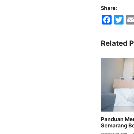
Share:
F
T
a
w
c
itt
Related P
e
er
b
o
o
k
Panduan Mem
Semarang Be