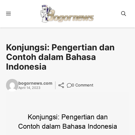
Skip
to
Menu
content
Konjungsi: Pengertian dan
Contoh dalam Bahasa
Indonesia
bogornews.com
0 Comment
April 14, 2023