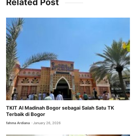
Related Post
e
er
l
s
gr
b
A
a
o
p
m
o
p
k
TKIT Al Madinah Bogor sebagai Salah Satu TK
Terbaik di Bogor
fahma Ardiana
January 26, 2026