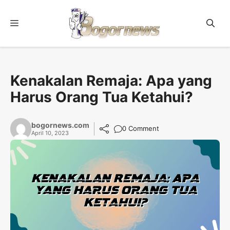
Skip
to
Menu
content
Kenakalan Remaja: Apa yang
Harus Orang Tua Ketahui?
bogornews.com
0 Comment
April 10, 2023