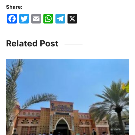
Share:
F
T
E
W
T
X
a
w
m
h
el
c
itt
ai
at
e
Related Post
e
er
l
s
gr
b
A
a
o
p
m
o
p
k