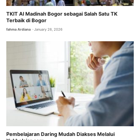
TKIT Al Madinah Bogor sebagai Salah Satu TK
Terbaik di Bogor
fahma Ardiana
January 26, 2026
Pembelajaran Daring Mudah Diakses Melalui