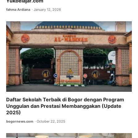
Yukbelajar.com
fahma Ardiana
January 12, 2026
Daftar Sekolah Terbaik di Bogor dengan Program
Unggulan dan Prestasi Membanggakan (Update
2025)
bogornews.com
October 22, 2025