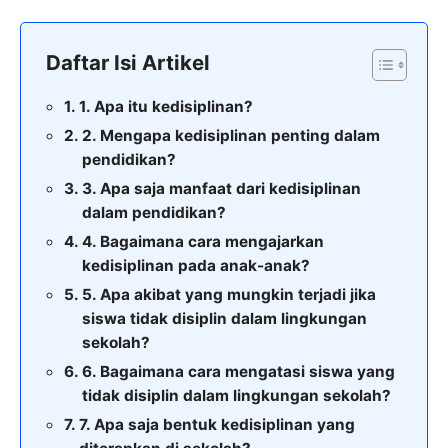
Daftar Isi Artikel
1. Apa itu kedisiplinan?
2. Mengapa kedisiplinan penting dalam
pendidikan?
3. Apa saja manfaat dari kedisiplinan
dalam pendidikan?
4. Bagaimana cara mengajarkan
kedisiplinan pada anak-anak?
5. Apa akibat yang mungkin terjadi jika
siswa tidak disiplin dalam lingkungan
sekolah?
6. Bagaimana cara mengatasi siswa yang
tidak disiplin dalam lingkungan sekolah?
7. Apa saja bentuk kedisiplinan yang