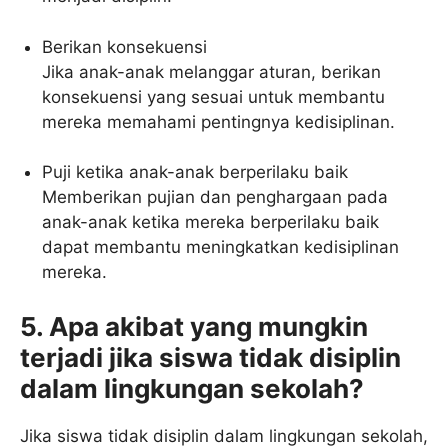
Berikan konsekuensi
Jika anak-anak melanggar aturan, berikan
konsekuensi yang sesuai untuk membantu
mereka memahami pentingnya kedisiplinan.
Puji ketika anak-anak berperilaku baik
Memberikan pujian dan penghargaan pada
anak-anak ketika mereka berperilaku baik
dapat membantu meningkatkan kedisiplinan
mereka.
5. Apa akibat yang mungkin
terjadi jika siswa tidak disiplin
dalam lingkungan sekolah?
Jika siswa tidak disiplin dalam lingkungan sekolah,