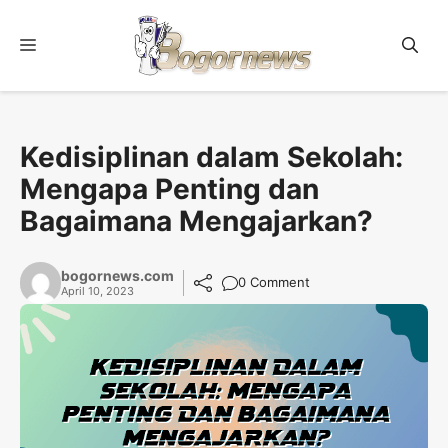
Skip
to
Menu
content
Kedisiplinan dalam Sekolah:
Mengapa Penting dan
Bagaimana Mengajarkan?
bogornews.com
0 Comment
April 10, 2023