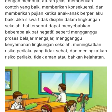
dengan membuat aturan jelas, memberikan
contoh yang baik, memberikan konsekuensi, dan
memberikan pujian ketika anak-anak berperilaku
baik. Jika siswa tidak disiplin dalam lingkungan
sekolah, hal tersebut dapat menyebabkan
beberapa akibat negatif, seperti mengganggu
proses belajar mengajar, mengganggu
kenyamanan lingkungan sekolah, meningkatkan
risiko perilaku yang tidak sehat, dan meningkatkan
risiko perilaku tidak aman atau bahkan kejahatan.