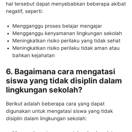
hal tersebut dapat menyebabkan beberapa akibat
negatif, seperti:
Mengganggu proses belajar mengajar
Mengganggu kenyamanan lingkungan sekolah
Meningkatkan risiko perilaku yang tidak sehat
Meningkatkan risiko perilaku tidak aman atau
bahkan kejahatan
6. Bagaimana cara mengatasi
siswa yang tidak disiplin dalam
lingkungan sekolah?
Berikut adalah beberapa cara yang dapat
digunakan untuk mengatasi siswa yang tidak
disiplin dalam lingkungan sekolah: