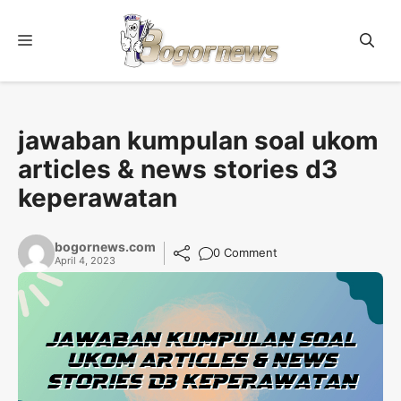
Skip
to
Menu
content
jawaban kumpulan soal ukom
articles & news stories d3
keperawatan
bogornews.com
0 Comment
April 4, 2023