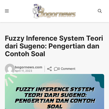
Skip
to
Menu
content
Fuzzy Inference System Teori
dari Sugeno: Pengertian dan
Contoh Soal
bogornews.com
0 Comment
April 11, 2023