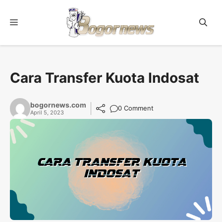
Skip
to
Menu
content
Cara Transfer Kuota Indosat
bogornews.com
0 Comment
April 5, 2023