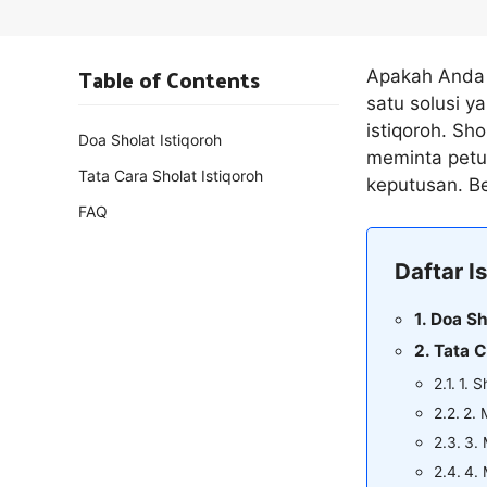
Table of Contents
Apakah Anda 
satu solusi 
istiqoroh. Sh
Doa Sholat Istiqoroh
meminta petu
Tata Cara Sholat Istiqoroh
keputusan. Ber
FAQ
Daftar Is
Doa Sh
Tata C
1. 
2. 
3.
4.