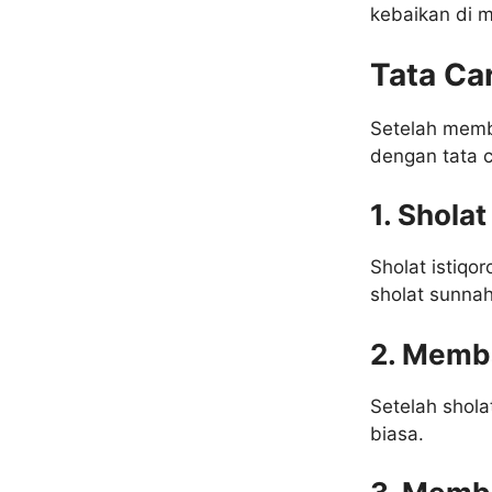
kebaikan di m
Tata Car
Setelah memba
dengan tata c
1. Shola
Sholat istiqo
sholat sunnah
2. Memba
Setelah shola
biasa.