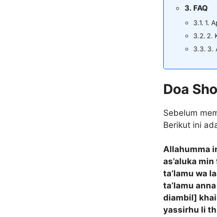
FAQ
1. A
2. 
3. 
Doa Shol
Sebelum memul
Berikut ini ad
Allahumma in
as’aluka min 
ta’lamu wa l
ta’lamu anna
diambil] khai
yassirhu li t