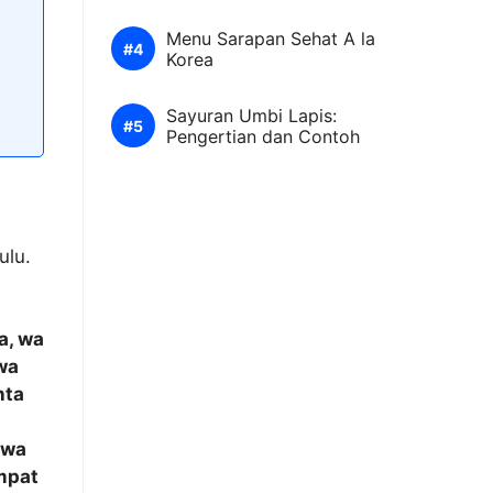
Menu Sarapan Sehat A la
Korea
Sayuran Umbi Lapis:
Pengertian dan Contoh
ulu.
a, wa
 wa
nta
n
 wa
empat