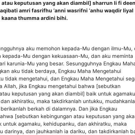
atau keputusan yang akan diambil] sharrun li fi dee
aqibati amri fasrifhu ‘anni wasrifni ‘anhu waqdir liyal
u kaana thumma ardini bihi.
sungguhnya aku memohon kepada-Mu dengan ilmu-Mu,
 kepada-Mu dengan kekuasaan-Mu, dan aku meminta
ri karunia-Mu yang besar. Sesungguhnya Engkau Mah
kan aku tidak berdaya, Engkau Maha Mengetahui
u tidak mengetahui, dan Engkau Maha Mengetahui seg
a Allah, jika Engkau mengetahui bahwa [sebutkan
atau keputusan yang akan diambil] baik untuk agamaku
 dan akhiratku, maka takdirkanlah untukku, mudahkanl
 berikanlah berkah di dalamnya. Dan jika Engkau
ahwa [sebutkan kebingungan atau keputusan yang aka
uk untuk agamaku, kehidupanku, dan akhiratku, maka
u darinya, dan jauhkanlah ia dariku, dan takdirkanlah b