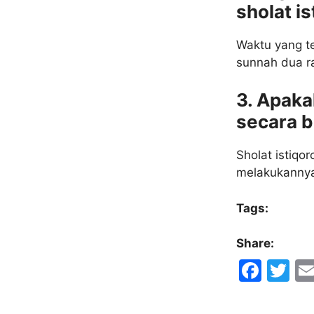
sholat i
Waktu yang te
sunnah dua ra
3. Apaka
secara 
Sholat istiqo
melakukannya 
Tags:
Share:
F
T
a
w