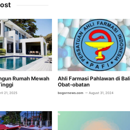
ai
at
e
ost
l
s
gr
A
a
p
m
p
ngun Rumah Mewah
Ahli Farmasi Pahlawan di Bal
Tinggi
Obat-obatan
ril 21, 2025
bogornews.com
August 31, 2024