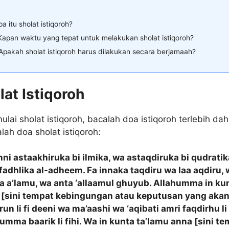
pa itu sholat istiqoroh?
Kapan waktu yang tepat untuk melakukan sholat istiqoroh?
Apakah sholat istiqoroh harus dilakukan secara berjamaah?
at Istiqoroh
ai sholat istiqoroh, bacalah doa istiqoroh terlebih dah
alah doa sholat istiqoroh:
ni astaakhiruka bi ilmika, wa astaqdiruka bi qudratik
fadhlika al-adheem. Fa innaka taqdiru wa laa aqdiru,
aa a’lamu, wa anta ‘allaamul ghuyub. Allahumma in ku
 [sini tempat kebingungan atau keputusan yang aka
run li fi deeni wa ma’aashi wa ‘aqibati amri faqdirhu li
humma baarik li fihi. Wa in kunta ta’lamu anna [sini t