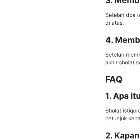
3. Memba
Setelah doa i
di atas.
4. Memba
Setelah memb
akhir sholat s
FAQ
1. Apa it
Sholat istiqo
petunjuk kep
2. Kapan