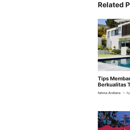
c
itt
Related P
e
er
b
o
o
k
Tips Memba
Berkualitas 
fahma Ardiana
Ap