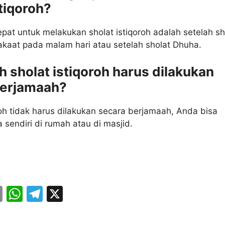
stiqoroh?
pat untuk melakukan sholat istiqoroh adalah setelah sh
kaat pada malam hari atau setelah sholat Dhuha.
h sholat istiqoroh harus dilakukan
berjamaah?
roh tidak harus dilakukan secara berjamaah, Anda bisa
sendiri di rumah atau di masjid.
E
W
T
X
m
h
el