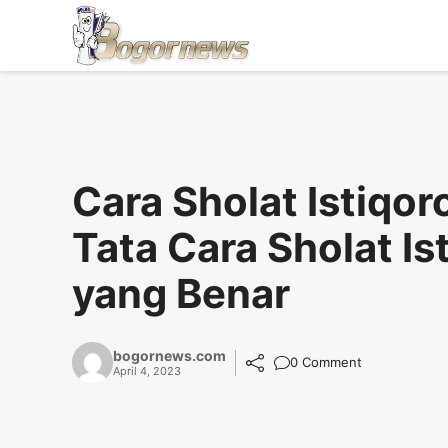
Skip
to
content
Cara Sholat Istiqor
Tata Cara Sholat Is
yang Benar
bogornews.com
0 Comment
April 4, 2023