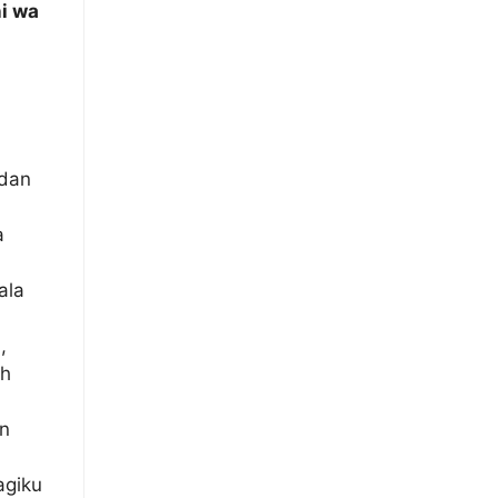
ni wa
 dan
a
ala
,
ah
n
agiku