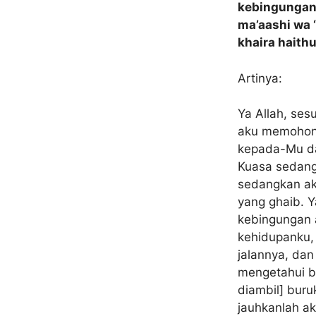
kebingungan 
ma’aashi wa ‘
khaira haith
Artinya:
Ya Allah, se
aku memohon
kepada-Mu da
Kuasa sedang
sedangkan ak
yang ghaib. Y
kebingungan 
kehidupanku,
jalannya, dan
mengetahui b
diambil] bur
jauhkanlah ak