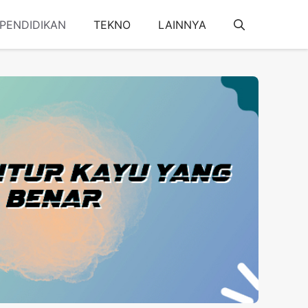
PENDIDIKAN
TEKNO
LAINNYA