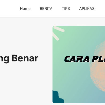
Home
BERITA
TIPS
APLIKASI
ang Benar