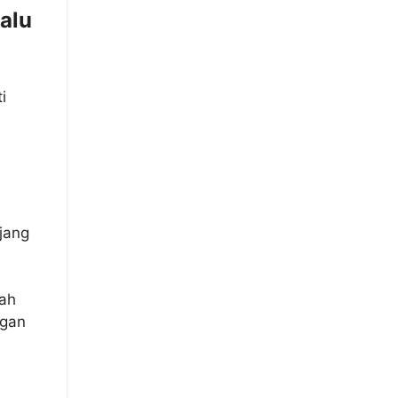
lalu
i
jang
n
kah
ngan