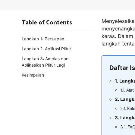
Table of Contents
Menyelesaikan
menyenangkan
keras. Dalam
Langkah 1: Persiapan
langkah tenta
Langkah 2: Aplikasi Plitur
Langkah 3: Amplas dan
Aplikasikan Plitur Lagi
Daftar Is
Kesimpulan
Langka
Alat
Langka
Kel
Langka
FAQ