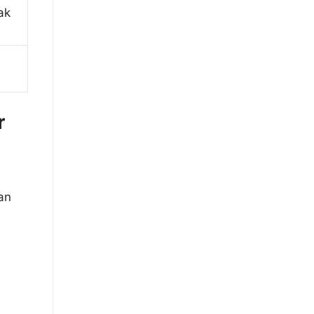
ak
r
an