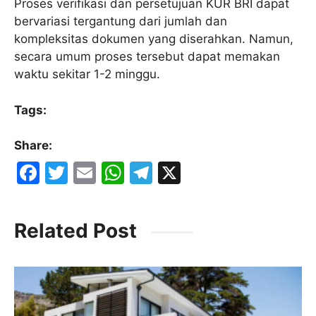
Proses verifikasi dan persetujuan KUR BRI dapat
bervariasi tergantung dari jumlah dan
kompleksitas dokumen yang diserahkan. Namun,
secara umum proses tersebut dapat memakan
waktu sekitar 1-2 minggu.
Tags:
Share:
F
T
E
W
T
X
a
w
m
h
el
c
itt
ai
at
e
Related Post
e
er
l
s
gr
b
A
a
o
p
m
o
p