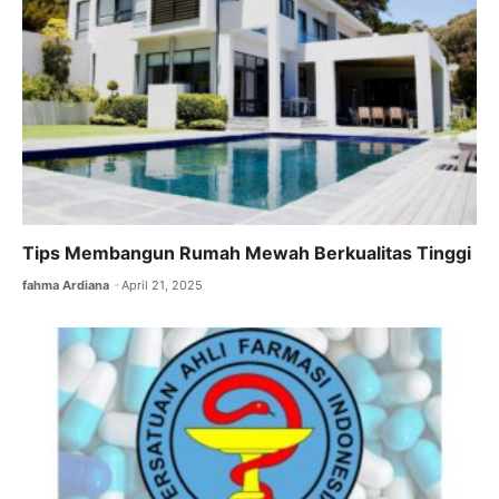
k
Tips Membangun Rumah Mewah Berkualitas Tinggi
fahma Ardiana
April 21, 2025