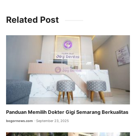
a
w
m
h
el
c
itt
ai
at
e
Related Post
e
er
l
s
gr
b
A
a
o
p
m
o
p
k
Panduan Memilih Dokter Gigi Semarang Berkualitas
bogornews.com
September 23, 2025