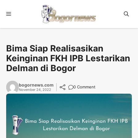
Skip
to
Menu
content
Bima Siap Realisasikan
Keinginan FKH IPB Lestarikan
Delman di Bogor
bogornews.com
0 Comment
November 24, 2022