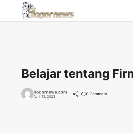
Skip
to
content
Belajar tentang Fir
bogornews.com
0 Comment
April 13, 2023