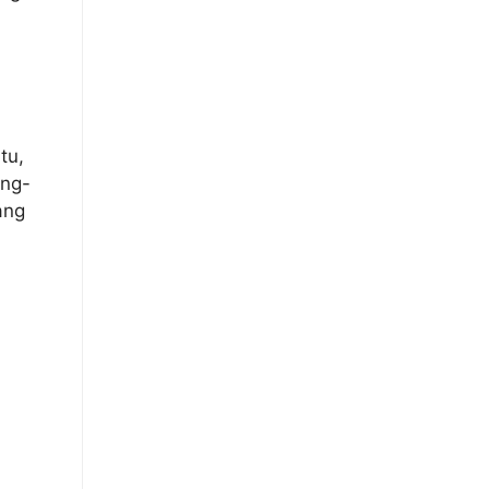
tu,
ing-
ang