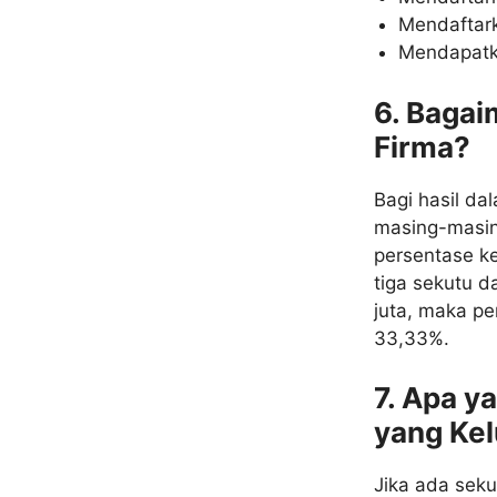
Mendaftar
Mendapatka
6. Bagai
Firma?
Bagi hasil da
masing-masin
persentase ke
tiga sekutu 
juta, maka pe
33,33%.
7. Apa y
yang Kel
Jika ada seku