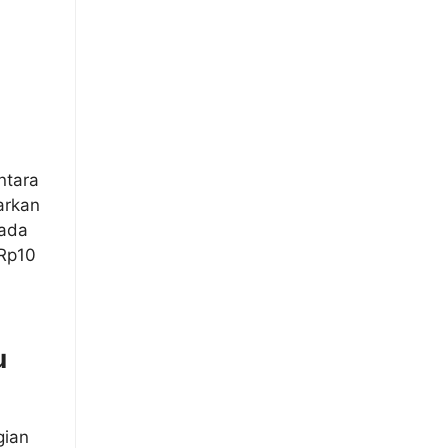
ntara
arkan
 ada
 Rp10
u
gian