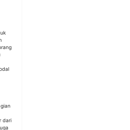
tuk
h
orang
u
odal
agian
 dari
juga