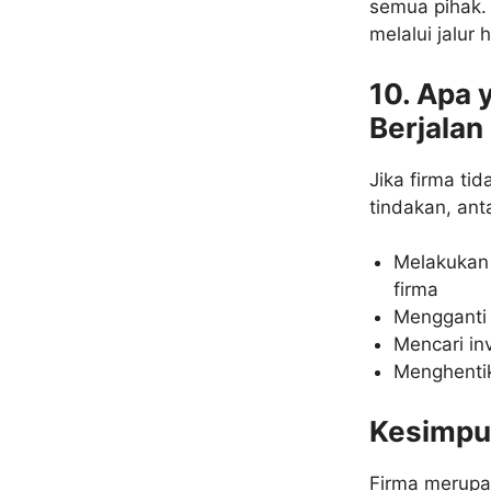
semua pihak. 
melalui jalur
10. Apa 
Berjalan
Jika firma ti
tindakan, anta
Melakukan 
firma
Mengganti 
Mencari in
Menghentik
Kesimpu
Firma merupak