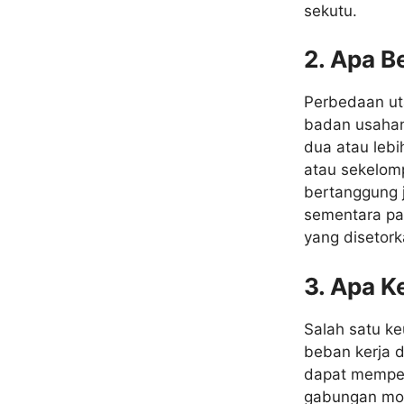
sekutu.
2. Apa 
Perbedaan ut
badan usahan
dua atau lebi
atau sekelomp
bertanggung 
sementara pa
yang disetork
3. Apa K
Salah satu ke
beban kerja d
dapat memper
gabungan mod