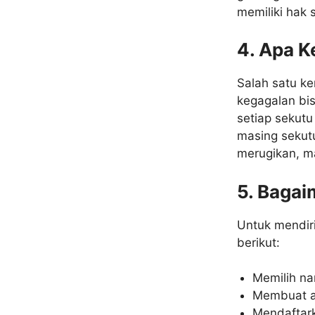
memiliki hak
4. Apa K
Salah satu ke
kegagalan bi
setiap sekutu
masing sekut
merugikan, m
5. Bagai
Untuk mendir
berikut:
Memilih na
Membuat ak
Mendaftark