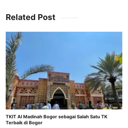
a
w
m
h
el
c
itt
ai
at
e
Related Post
e
er
l
s
gr
b
A
a
o
p
m
o
p
k
TKIT Al Madinah Bogor sebagai Salah Satu TK
Terbaik di Bogor