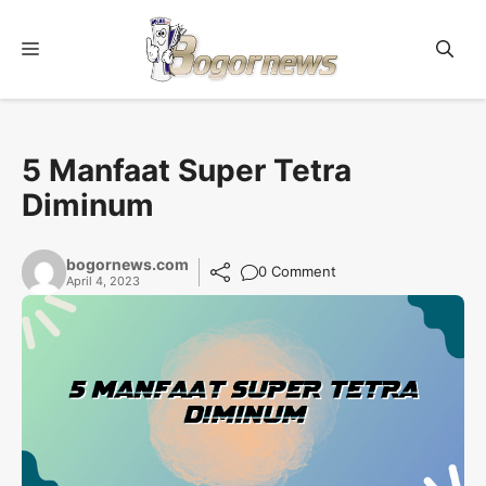
Skip
to
Menu
content
5 Manfaat Super Tetra
Diminum
bogornews.com
0 Comment
April 4, 2023