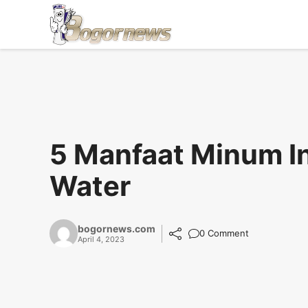
Skip
to
content
5 Manfaat Minum I
Water
bogornews.com
0 Comment
April 4, 2023