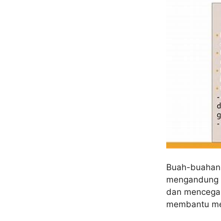
Buah-buahan 
mengandung a
dan mencegah 
membantu men