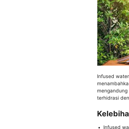
Infused wate
menambahkan 
mengandung e
terhidrasi de
Kelebiha
Infused wa