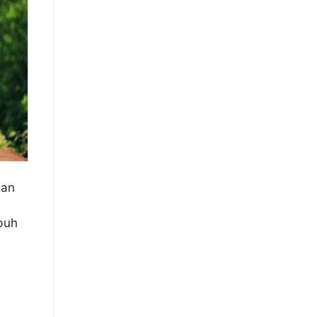
gan
buh