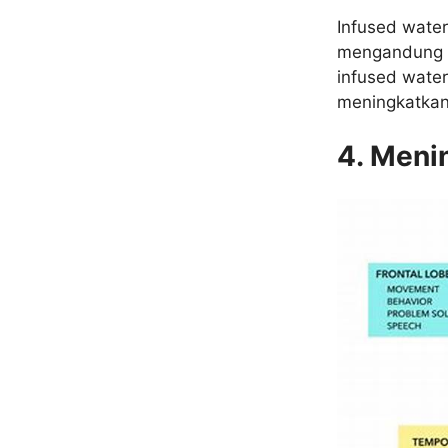
Infused wate
mengandung se
infused wate
meningkatkan
4. Meni