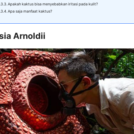
Apakah kaktus bisa menyebabkan iritasi pada kulit?
Apa saja manfaat kaktus?
esia Arnoldii