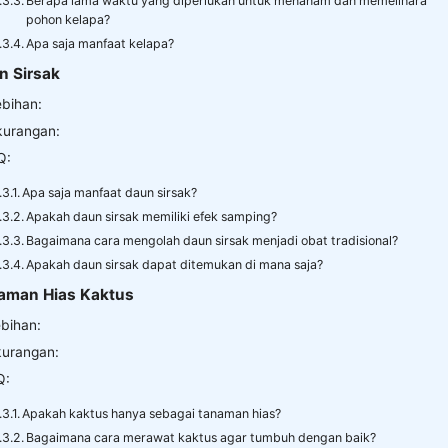
Berapa lama waktu yang diperlukan untuk menanam dan memelihara
pohon kelapa?
Apa saja manfaat kelapa?
n Sirsak
ebihan:
kurangan:
Q:
Apa saja manfaat daun sirsak?
Apakah daun sirsak memiliki efek samping?
Bagaimana cara mengolah daun sirsak menjadi obat tradisional?
Apakah daun sirsak dapat ditemukan di mana saja?
naman Hias Kaktus
ebihan:
urangan:
Q:
Apakah kaktus hanya sebagai tanaman hias?
Bagaimana cara merawat kaktus agar tumbuh dengan baik?