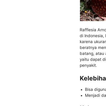
Rafflesia Arn
di Indonesia,
karena ukura
beratnya menc
batang, atau 
yaitu dapat d
penyakit.
Kelebiha
Bisa digun
Menjadi da