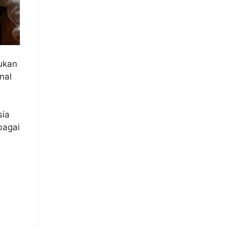
mukan
nal
sia
bagai