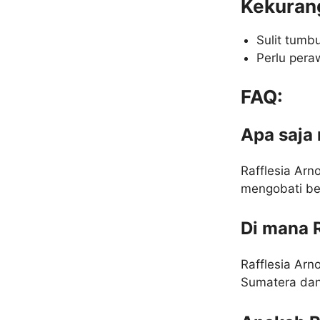
Kekuran
Sulit tumb
Perlu pera
FAQ:
Apa saja 
Rafflesia Arn
mengobati be
Di mana R
Rafflesia Arn
Sumatera dan