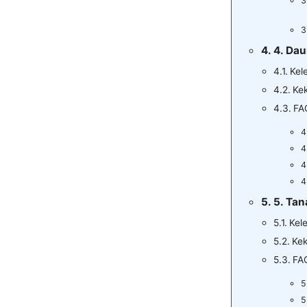
4. Dau
Kel
Ke
FA
5. Ta
Kel
Kek
FA