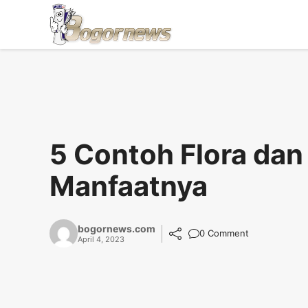
Skip
to
content
5 Contoh Flora dan
Manfaatnya
bogornews.com
0 Comment
April 4, 2023