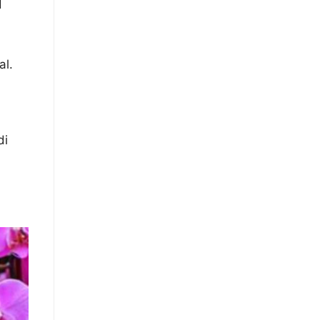
i
al.
di