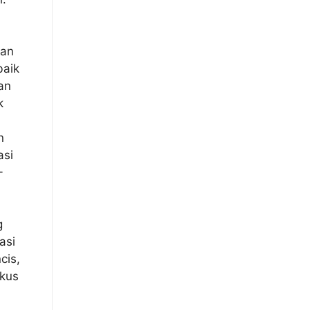
kan
baik
an
k
n
asi
-
g
asi
cis,
okus