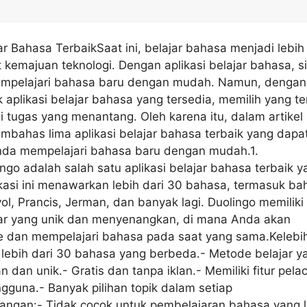
jar Bahasa TerbaikSaat ini, belajar bahasa menjadi lebih
kemajuan teknologi. Dengan aplikasi belajar bahasa, s
mpelajari bahasa baru dengan mudah. Namun, dengan
 aplikasi belajar bahasa yang tersedia, memilih yang te
 tugas yang menantang. Oleh karena itu, dalam artikel i
bahas lima aplikasi belajar bahasa terbaik yang dapa
a mempelajari bahasa baru dengan mudah.1.
ngo adalah salah satu aplikasi belajar bahasa terbaik y
ikasi ini menawarkan lebih dari 30 bahasa, termasuk ba
yol, Prancis, Jerman, dan banyak lagi. Duolingo memiliki
ar yang unik dan menyenangkan, di mana Anda akan
 dan mempelajari bahasa pada saat yang sama.Kelebi
lebih dari 30 bahasa yang berbeda.- Metode belajar y
dan unik.- Gratis dan tanpa iklan.- Memiliki fitur pela
guna.- Banyak pilihan topik dalam setiap
angan:- Tidak cocok untuk pembelajaran bahasa yang l