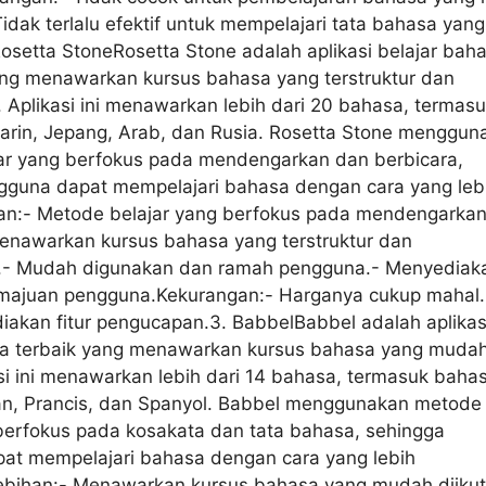
dak terlalu efektif untuk mempelajari tata bahasa yang
osetta StoneRosetta Stone adalah aplikasi belajar bah
ng menawarkan kursus bahasa yang terstruktur dan
 Aplikasi ini menawarkan lebih dari 20 bahasa, termas
rin, Jepang, Arab, dan Rusia. Rosetta Stone menggun
ar yang berfokus pada mendengarkan dan berbicara,
gguna dapat mempelajari bahasa dengan cara yang leb
han:- Metode belajar yang berfokus pada mendengarka
Menawarkan kursus bahasa yang terstruktur dan
.- Mudah digunakan dan ramah pengguna.- Menyediak
majuan pengguna.Kekurangan:- Harganya cukup mahal.
iakan fitur pengucapan.3. BabbelBabbel adalah aplikas
sa terbaik yang menawarkan kursus bahasa yang muda
kasi ini menawarkan lebih dari 14 bahasa, termasuk baha
man, Prancis, dan Spanyol. Babbel menggunakan metode
 berfokus pada kosakata dan tata bahasa, sehingga
at mempelajari bahasa dengan cara yang lebih
lebihan:- Menawarkan kursus bahasa yang mudah diikut