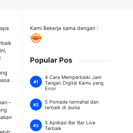
iapa
Kami Bekerja sama dengan :
rbaik
ni,
t
Popular Pos
ang
4 Cara Memperbaiki Jam
hasa
Tangan Digital Kamu yang
Error
5 Pomade termahal dan
han:-
terbaik di dunia
ang
cakan
5 Aplikasi Bar Bar Live
Terbaik
ebih