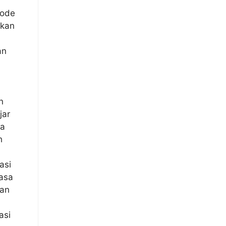
tode
rkan
an
n
jar
sa
h
asi
asa
gan
asi