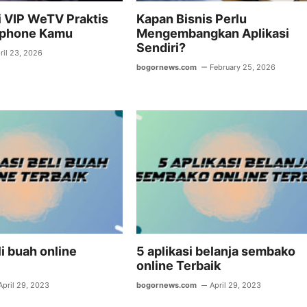
i VIP WeTV Praktis
Kapan Bisnis Perlu
tphone Kamu
Mengembangkan Aplikasi
Sendiri?
ril 23, 2026
bogornews.com
February 25, 2026
li buah online
5 aplikasi belanja sembako
online Terbaik
April 29, 2023
bogornews.com
April 29, 2023