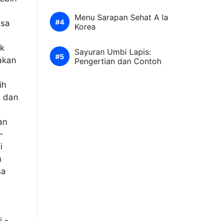
Menu Sarapan Sehat A la
asa
Korea
uk
Sayuran Umbi Lapis:
akan
Pengertian dan Contoh
ih
n dan
an
-
i
h
sa
i.-