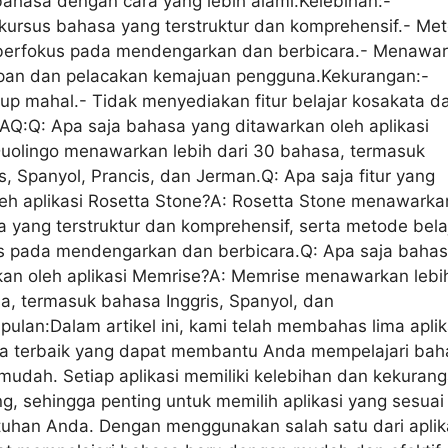
ahasa dengan cara yang lebih alami.Kelebihan:-
ursus bahasa yang terstruktur dan komprehensif.- Me
 berfokus pada mendengarkan dan berbicara.- Menawa
apan dan pelacakan kemajuan pengguna.Kekurangan:-
p mahal.- Tidak menyediakan fitur belajar kosakata d
AQ:Q: Apa saja bahasa yang ditawarkan oleh aplikasi
Duolingo menawarkan lebih dari 30 bahasa, termasuk
s, Spanyol, Prancis, dan Jerman.Q: Apa saja fitur yang
leh aplikasi Rosetta Stone?A: Rosetta Stone menawarka
 yang terstruktur dan komprehensif, serta metode bela
s pada mendengarkan dan berbicara.Q: Apa saja baha
kan oleh aplikasi Memrise?A: Memrise menawarkan lebi
a, termasuk bahasa Inggris, Spanyol, dan
ulan:Dalam artikel ini, kami telah membahas lima aplik
sa terbaik yang dapat membantu Anda mempelajari bah
udah. Setiap aplikasi memiliki kelebihan dan kekuran
, sehingga penting untuk memilih aplikasi yang sesuai
uhan Anda. Dengan menggunakan salah satu dari aplik