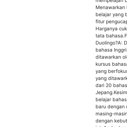
mempelajari b
Menawarkan k
belajar yang
fitur penguc
Harganya cuku
tata bahasa.F
Duolingo?A: 
bahasa Inggri
ditawarkan o
kursus bahasa
yang berfoku
yang ditawar
dari 20 bahas
Jepang.Kesimp
belajar baha
baru dengan m
masing-masing
dengan kebut