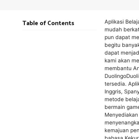
Table of Contents
Aplikasi Bela
mudah berkat 
pun dapat me
begitu banyak
dapat menjadi
kami akan mem
membantu And
DuolingoDuoli
tersedia. Apl
Inggris, Span
metode belaj
bermain game
Menyediakan 
menyenangkan 
kemajuan peng
bahasa.Kekur