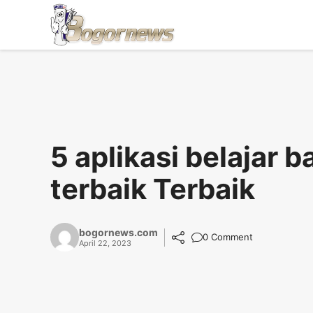
Skip
to
content
5 aplikasi belajar 
terbaik Terbaik
bogornews.com
0 Comment
April 22, 2023