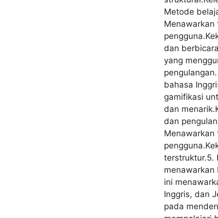
Metode belaj
Menawarkan f
pengguna.Kek
dan berbicara
yang menggun
pengulangan. 
bahasa Inggr
gamifikasi u
dan menarik.K
dan pengulan
Menawarkan f
pengguna.Kek
terstruktur.5
menawarkan k
ini menawarka
Inggris, dan
pada mendeng