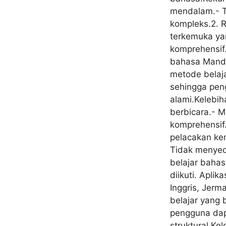
mendalam.- Ti
kompleks.2. R
terkemuka ya
komprehensif.
bahasa Manda
metode belaj
sehingga pen
alami.Kelebi
berbicara.- 
komprehensif
pelacakan ke
Tidak menyed
belajar baha
diikuti. Apli
Inggris, Jer
belajar yang
pengguna dap
struktural.Ke