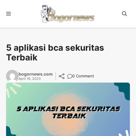
Skip
to
Menu
content
5 aplikasi bca sekuritas
Terbaik
bogornews.com
0 Comment
April 16, 2023