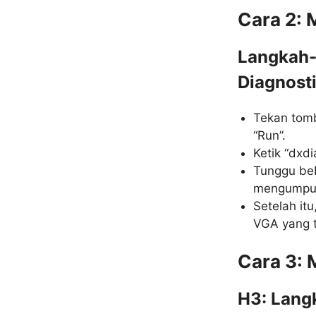
Cara 2: 
Langkah-
Diagnosti
Tekan tom
“Run”.
Ketik “dxdi
Tunggu beb
mengumpulk
Setelah itu
VGA yang t
Cara 3: 
H3: Lang