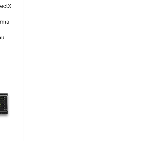
rectX
orma
au
.