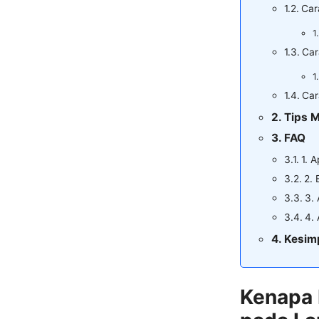
Car
Car
Car
Tips 
FAQ
1. 
2.
3.
4. 
Kesim
Kenapa 