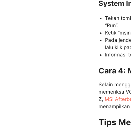
System I
Tekan tom
“Run”.
Ketik “msin
Pada jende
lalu klik pa
Informasi 
Cara 4: 
Selain mengg
memeriksa VG
Z,
MSI Afterb
menampilkan 
Tips Me