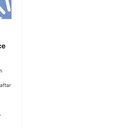
ce
ih
aftar
A