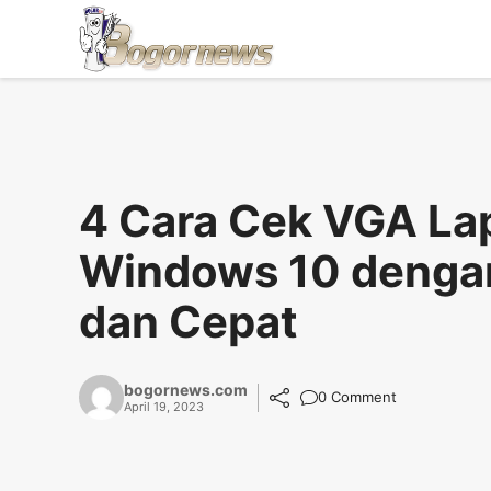
Skip
to
content
4 Cara Cek VGA La
Windows 10 denga
dan Cepat
bogornews.com
0 Comment
April 19, 2023