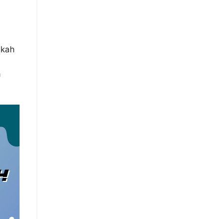
akah
a