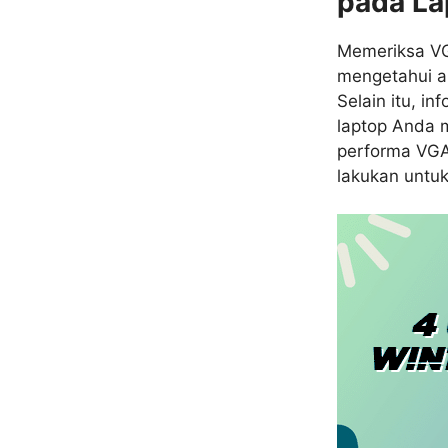
pada La
Memeriksa VG
mengetahui a
Selain itu, i
laptop Anda 
performa VGA 
lakukan untu