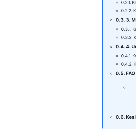
Ke
K
3. M
K
K
4. U
K
K
FAQ
Kes