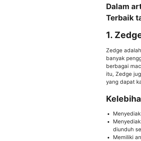
Dalam art
Terbaik 
1. Zedg
Zedge adalah 
banyak penggu
berbagai maca
itu, Zedge ju
yang dapat k
Kelebih
Menyediaka
Menyediaka
diunduh se
Memiliki 