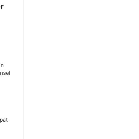
er
in
nsel
pat