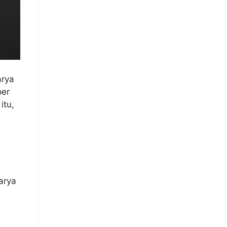
arya
per
itu,
arya