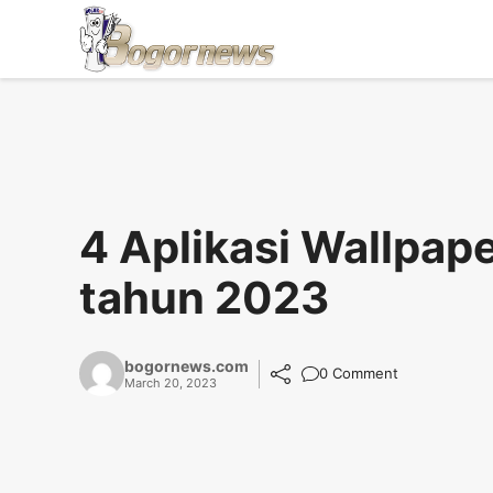
Skip
to
content
4 Aplikasi Wallpape
tahun 2023
bogornews.com
0 Comment
March 20, 2023