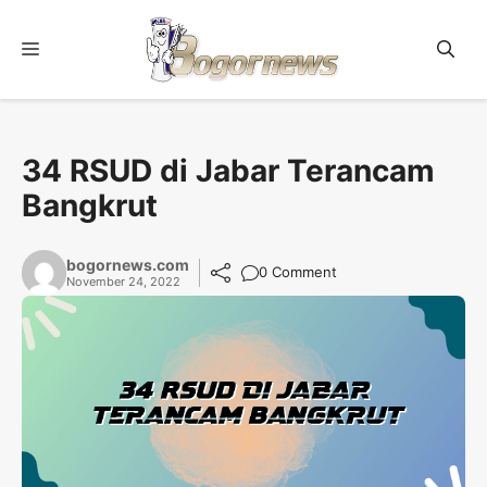
Skip
to
Menu
content
34 RSUD di Jabar Terancam
Bangkrut
bogornews.com
0 Comment
November 24, 2022