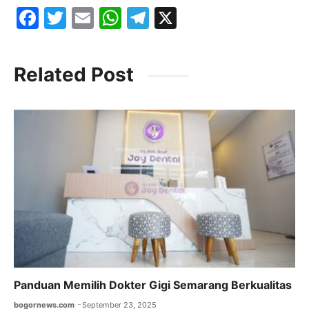
F
T
E
W
T
X
a
w
m
h
el
c
itt
ai
at
e
Related Post
e
er
l
s
gr
b
A
a
o
p
m
o
p
k
Panduan Memilih Dokter Gigi Semarang Berkualitas
bogornews.com
September 23, 2025