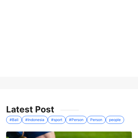
Latest Post
#Bali
#Indonesia
#sport
#Person
Person
people