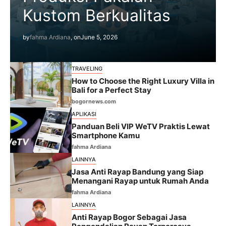
Kustom Berkualitas
by
fahma Ardiana
, on
June 5, 2026
TRAVELING
How to Choose the Right Luxury Villa in
Bali for a Perfect Stay
bogornews.com
APLIKASI
Panduan Beli VIP WeTV Praktis Lewat
Smartphone Kamu
fahma Ardiana
LAINNYA
Jasa Anti Rayap Bandung yang Siap
Menangani Rayap untuk Rumah Anda
fahma Ardiana
LAINNYA
Anti Rayap Bogor Sebagai Jasa