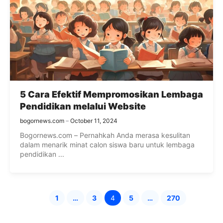
5 Cara Efektif Mempromosikan Lembaga
Pendidikan melalui Website
bogornews.com
October 11, 2024
Bogornews.com – Pernahkah Anda merasa kesulitan
dalam menarik minat calon siswa baru untuk lembaga
pendidikan ...
1
…
3
4
5
…
270
Page
Page
Page
Page
Page